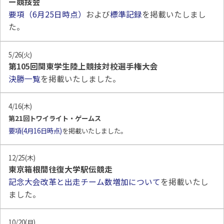
ー競技会
要項（6月25日時点）
および
標準記録
を掲載いたしまし
た。
5/26(火)
第105回関東学生陸上競技対校選手権大会
決勝一覧
を掲載いたしました。
4/16(木)
第21回トワイライト・ゲームス
要項(4月16日時点)
を掲載いたしました。
12/25(木)
東京箱根間往復大学駅伝競走
記念大会改革と出走チーム数増加について
を掲載いたし
ました。
10/20(月)