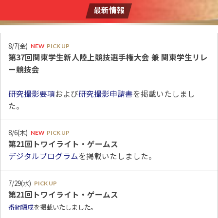
最新情報
8/7(金)
NEW
PICK UP
第37回関東学生新人陸上競技選手権大会 兼 関東学生リレ
ー競技会
研究撮影要項
および
研究撮影申請書
を掲載いたしまし
た。
8/6(木)
NEW
PICK UP
第21回トワイライト・ゲームス
デジタルプログラム
を掲載いたしました。
7/29(水)
PICK UP
第21回トワイライト・ゲームス
番組編成
を掲載いたしました。