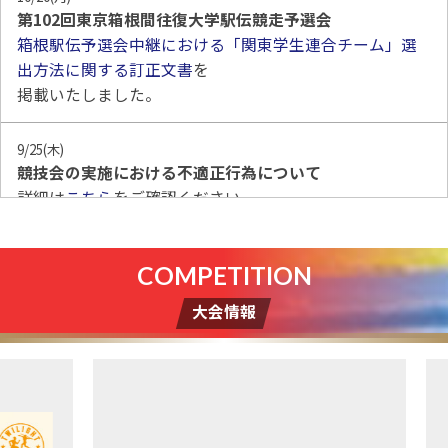
第102回東京箱根間往復大学駅伝競走予選会
箱根駅伝予選会中継における「関東学生連合チーム」選
出方法に関する訂正文書
を
掲載いたしました。
9/25(木)
競技会の実施における不適正行為について
詳細は
こちら
をご確認ください。
6/19(木)
箱根駅伝に関する新たな取り組みについて
を掲載しまし
た。
大会情報
4/10(木)
競技会の実施における不適正行為について
詳細は
こちら
をご確認ください。