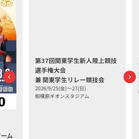
第37回関東学生新人陸上競技
第
選手権大会
選
兼 関東学生リレー競技会
202
2026/9/25(金)～27(日)
印
相模原ギオンスタジアム
ム