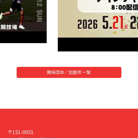
。
て
を掲載いたしました。
関係団体／加盟校 一覧
選会
連合チーム」選出方法に関する訂正文書
を
て
〒151-0051