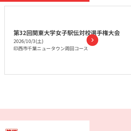
子駅伝対校選手権大会
第103
2026/10/17
周回コース
陸上自衛隊