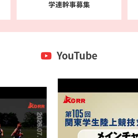
選会
トリー人数が14名以下から16名以下に変更いたしました。
YouTube
会
た。
 兼 関東学生リレー競技会
掲載いたしました。
会