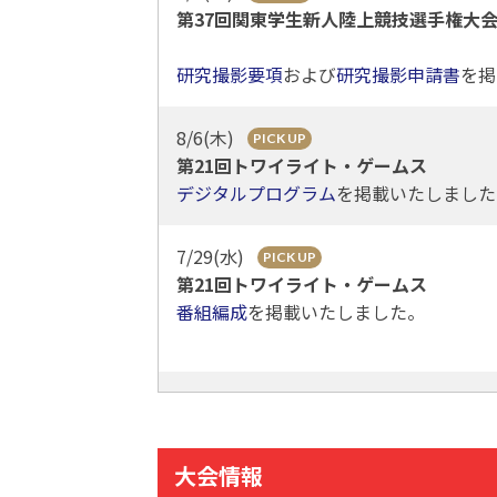
第37回関東学生新人陸上競技選手権大会
研究撮影要項
および
研究撮影申請書
を掲
8/6(木)
PICK UP
第21回トワイライト・ゲームス
デジタルプログラム
を掲載いたしました
7/29(水)
PICK UP
第21回トワイライト・ゲームス
番組編成
を掲載いたしました。
8/7(金)
第32回関東大学女子駅伝対校選手権大
エントリー希望案内
大会情報
掲載いたしました。