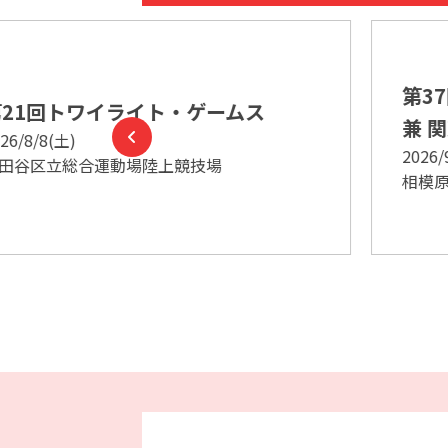
7/28(火)
第21回トワイライト・ゲームス
第37回関東学生新人陸上競技
競技日程
を掲載いたしました。
ムス
兼 関東学生リレー競技会
2026/9/25(金)～27(日)
7/23(木)
相模原ギオンスタジアム
第21回トワイライト・ゲームス
競技注意事項
を変更いたしました。
7/21(火)
第21回トワイライト・ゲームス
競技注意事項
および
申し合わせ事項
を掲
7/16(木)