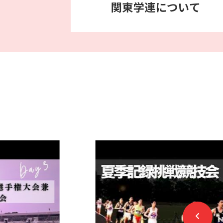
第103回東京箱根間往復大学駅伝競走予
要項
を掲載いたしました。
第102回大会からの変更点として、エン
なお、出場人数に変更はございません。
6/25(木)
第32回関東大学女子駅伝対校選手権大
要項（6月25日時点）
を掲載いたしまし
6/25(木)
第37回関東学生新人陸上競技選手権大会
要項（6月25日時点）
および
標準記録
を
5/26(火)
第105回関東学生陸上競技対校選手権大
決勝一覧
を掲載いたしました。