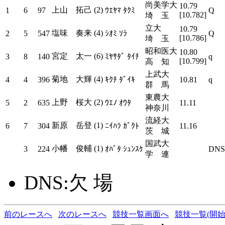
尚美学大
10.79
上山 拓己 (2)
1
6
97
ｳｴﾔﾏ ﾀｸﾐ
Q
[10.782]
埼 玉
立大
10.79
塩味 奏来 (4)
2
5
547
ｼｵﾐ ｿﾗ
Q
[10.786]
埼 玉
昭和医大
10.80
宮定 太一 (6)
3
8
140
ﾐﾔｻﾀﾞ ﾀｲﾁ
q
[10.799]
高 知
上武大
菊地 大輝 (4)
4
4
396
ｷｸﾁ ﾀﾞｲｷ
10.81
q
群 馬
東農大
上野 桜大 (2)
5
2
635
ｳｴﾉ ｵｳﾀ
11.11
神奈川
流経大
新原 岳登 (1)
6
7
304
ﾆｲﾊﾗ ｶﾞｸﾄ
11.16
茨 城
国武大
小幡 俊輔 (1)
3
224
ｵﾊﾞﾀ ｼｭﾝｽｹ
DNS
学 連
DNS:欠 場
前のレースへ
次のレースへ
競技一覧画面へ
競技一覧(開始