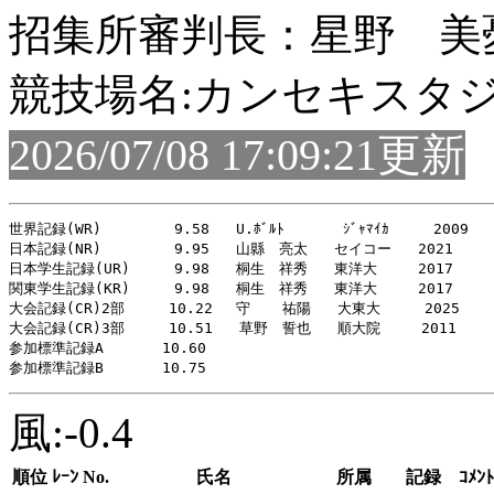
招集所審判長：星野 美
競技場名:カンセキスタ
2026/07/08 17:09:21更新
世界記録(WR)    　　 9.58   U.ﾎﾞﾙﾄ　     ｼﾞｬﾏｲｶ     2009

日本記録(NR)    　　 9.95   山縣　亮太   セイコー   2021

日本学生記録(UR)     9.98   桐生　祥秀   東洋大   　2017

関東学生記録(KR)     9.98   桐生　祥秀   東洋大   　2017

大会記録(CR)2部     10.22 　守　  祐陽   大東大     2025

大会記録(CR)3部     10.51   草野　誓也   順大院   　2011

参加標準記録A   　  10.60

風:-0.4
順位
ﾚｰﾝ
No.
氏名
所属
記録
ｺﾒﾝﾄ