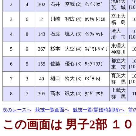
流経大
1
石井 空我 (2)
2
4
302
ｲｼｲ ｸｳｶﾞ
[10
茨 城
立正大
川崎 智広 (4)
3
6
2
ｶﾜｻｷ ﾄﾓﾋﾛ
1
福 島
埼大
1
石渡 颯人 (3)
4
8
143
ｲｼﾜﾀ ﾊﾔﾄ
[10
埼 玉
東理大
杉本 大空 (4)
5
9
367
ｽｷﾞﾓﾄ ﾂﾊﾞｻ
1
神奈川
都立大
1
佐藤 優心 (3)
6
5
155
ｻﾄｳ ﾕｳｽｹ
[10
東 京
育英大
1
樋口 怜大 (3)
7
3
40
ﾋｸﾞﾁ ﾚｵ
[10
群 馬
上武大
髙木 颯太 (4)
8
7
395
ﾀｶｷﾞ ｿｳﾀ
1
群 馬
次のレースへ
競技一覧画面へ
競技一覧(開始時刻順)へ
前
この画面は 男子2部 １０