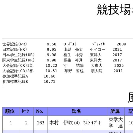
競技場
世界記録(WR)    　　 9.58   U.ﾎﾞﾙﾄ　     ｼﾞｬﾏｲｶ     2009

日本記録(NR)    　　 9.95   山縣　亮太   セイコー   2021

日本学生記録(UR)     9.98   桐生　祥秀   東洋大   　2017

関東学生記録(KR)     9.98   桐生　祥秀   東洋大   　2017

大会記録(CR)2部     10.22 　守　  祐陽   大東大     2025

大会記録(CR)3部     10.51   草野　誓也   順大院   　2011

参加標準記録A   　  10.60

順位
ﾚｰﾝ
No.
氏名
所属
東学大
木村 伊吹 (4)
1
2
263
ｷﾑﾗ ｲﾌﾞｷ
1
学 連