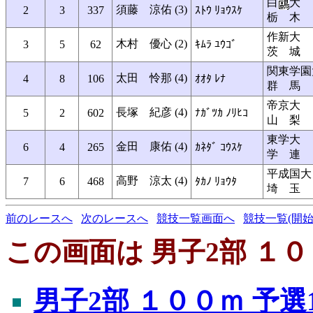
白
大
須藤 涼佑 (3)
2
3
337
ｽﾄｳ ﾘｮｳｽｹ
栃 木
作新大
木村 優心 (2)
3
5
62
ｷﾑﾗ ﾕｳｺﾞ
茨 城
関東学園
太田 怜那 (4)
4
8
106
ｵｵﾀ ﾚﾅ
群 馬
帝京大
長塚 紀彦 (4)
5
2
602
ﾅｶﾞﾂｶ ﾉﾘﾋｺ
山 梨
東学大
金田 康佑 (4)
6
4
265
ｶﾈﾀﾞ ｺｳｽｹ
学 連
平成国大
高野 涼太 (4)
7
6
468
ﾀｶﾉ ﾘｮｳﾀ
埼 玉
前のレースへ
次のレースへ
競技一覧画面へ
競技一覧(開始
この画面は 男子2部 １０
男子2部 １００ｍ 予選