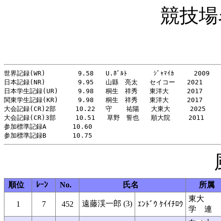
競技場
世界記録(WR)    　　 9.58   U.ﾎﾞﾙﾄ　     ｼﾞｬﾏｲｶ     2009

日本記録(NR)    　　 9.95   山縣　亮太   セイコー   2021

日本学生記録(UR)     9.98   桐生　祥秀   東洋大   　2017

関東学生記録(KR)     9.98   桐生　祥秀   東洋大   　2017

大会記録(CR)2部     10.22 　守　  祐陽   大東大     2025

大会記録(CR)3部     10.51   草野　誓也   順大院   　2011

参加標準記録A   　  10.60

順位
ﾚｰﾝ
No.
氏名
所属
東大
遠藤渓一郎 (3)
1
7
452
ｴﾝﾄﾞｳ ｹｲｲﾁﾛｳ
学 連