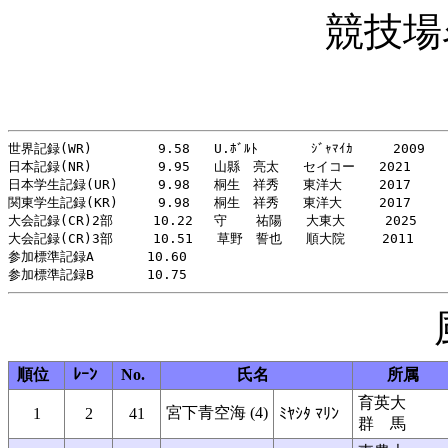
競技場
世界記録(WR)    　　 9.58   U.ﾎﾞﾙﾄ　     ｼﾞｬﾏｲｶ     2009

日本記録(NR)    　　 9.95   山縣　亮太   セイコー   2021

日本学生記録(UR)     9.98   桐生　祥秀   東洋大   　2017

関東学生記録(KR)     9.98   桐生　祥秀   東洋大   　2017

大会記録(CR)2部     10.22 　守　  祐陽   大東大     2025

大会記録(CR)3部     10.51   草野　誓也   順大院   　2011

参加標準記録A   　  10.60

順位
ﾚｰﾝ
No.
氏名
所属
育英大
宮下青空海 (4)
1
2
41
ﾐﾔｼﾀ ﾏﾘﾝ
群 馬