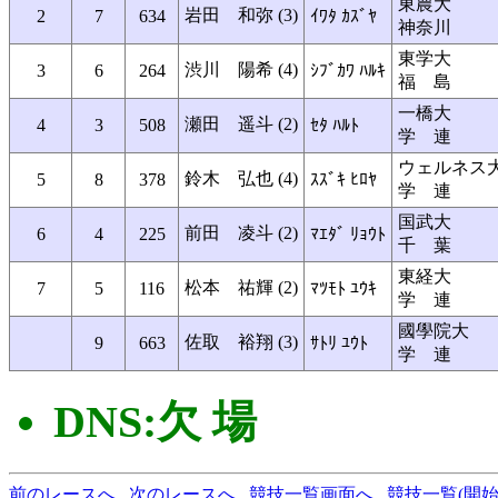
東農大
岩田 和弥 (3)
2
7
634
ｲﾜﾀ ｶｽﾞﾔ
神奈川
東学大
渋川 陽希 (4)
3
6
264
ｼﾌﾞｶﾜ ﾊﾙｷ
福 島
一橋大
瀬田 遥斗 (2)
4
3
508
ｾﾀ ﾊﾙﾄ
学 連
ウェルネス
鈴木 弘也 (4)
5
8
378
ｽｽﾞｷ ﾋﾛﾔ
学 連
国武大
前田 凌斗 (2)
6
4
225
ﾏｴﾀﾞ ﾘｮｳﾄ
千 葉
東経大
松本 祐輝 (2)
7
5
116
ﾏﾂﾓﾄ ﾕｳｷ
学 連
國學院大
佐取 裕翔 (3)
9
663
ｻﾄﾘ ﾕｳﾄ
学 連
DNS:欠 場
前のレースへ
次のレースへ
競技一覧画面へ
競技一覧(開始