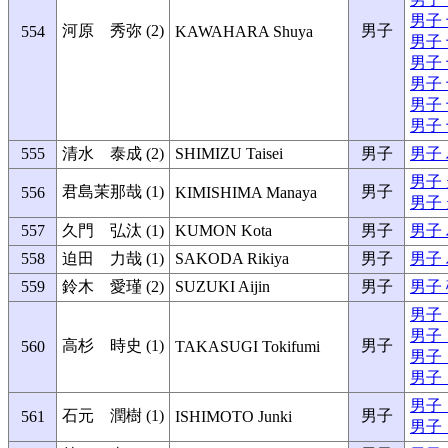
男子
河原 秀弥 (2)
男子
554
KAWAHARA Shuya
男子
男子
男子
男子
男子
555
清水 泰成 (2)
SHIMIZU Taisei
男子
男子
男子
君島茉那哉 (1)
男子
556
KIMISHIMA Manaya
男子
557
久門 弘汰 (1)
KUMON Kota
男子
男子
558
迫田 力哉 (1)
SAKODA Rikiya
男子
男子
559
鈴木 愛瑾 (2)
SUZUKI Aijin
男子
男子
男子
男子
高杉 時史 (1)
男子
560
TAKASUGI Tokifumi
男子
男子
男子
石元 潤樹 (1)
男子
561
ISHIMOTO Junki
男子