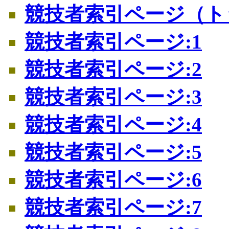
競技者索引ページ（ト
競技者索引ページ:1
競技者索引ページ:2
競技者索引ページ:3
競技者索引ページ:4
競技者索引ページ:5
競技者索引ページ:6
競技者索引ページ:7