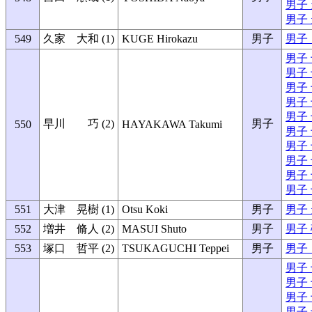
男子
男子
549
久家 大和 (1)
KUGE Hirokazu
男子
男子
男子
男子
男子
男子
男子
早川 巧 (2)
男子
550
HAYAKAWA Takumi
男子
男子
男子
男子
男子
551
大津 晃樹 (1)
Otsu Koki
男子
男子
552
増井 脩人 (2)
MASUI Shuto
男子
男子
553
塚口 哲平 (2)
TSUKAGUCHI Teppei
男子
男子
男子
男子
男子
男子