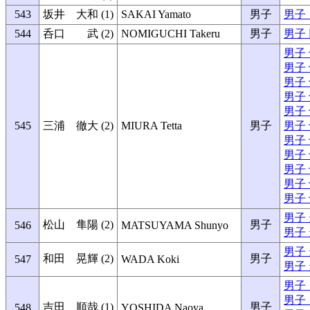
543
坂井 大和 (1)
SAKAI Yamato
男子
男子
544
呑口 武 (2)
NOMIGUCHI Takeru
男子
男子
男子
男子
男子
男子
男子
545
三浦 徹大 (2)
MIURA Tetta
男子
男子
男子
男子
男子
男子
男子
男子
松山 隼陽 (2)
男子
546
MATSUYAMA Shunyo
男子
男子
和田 晃輝 (2)
男子
547
WADA Koki
男子
男子
男子
吉田 順哉 (1)
男子
548
YOSHIDA Naoya