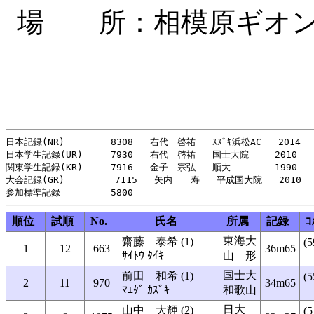
場 所：相模原ギオン
日本記録(NR)    　　 8308   右代　啓祐   ｽｽﾞｷ浜松AC   2014

日本学生記録(UR)     7930   右代　啓祐   国士大院   　2010

関東学生記録(KR)     7916   金子　宗弘   順大   　　　1990

大会記録(GR)         7115   矢内　　寿   平成国大院   2010

順位
試順
No.
氏名
所属
記録
ｺ
東海大
齋藤 泰希 (1)
(5
1
12
663
36m65
ｻｲﾄｳ ﾀｲｷ
山 形
国士大
前田 和希 (1)
(5
2
11
970
34m65
ﾏｴﾀﾞ ｶｽﾞｷ
和歌山
日大
山中 大輝 (2)
(5