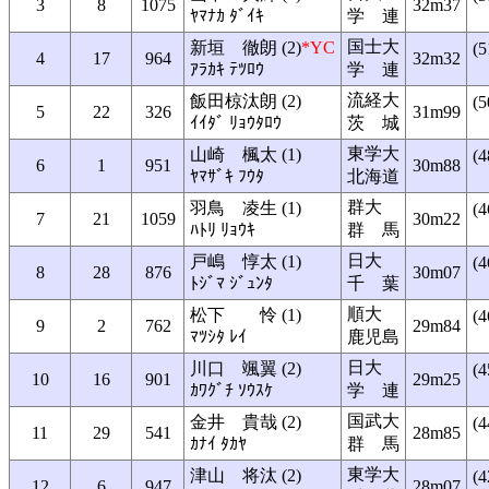
3
8
1075
32m37
ﾔﾏﾅｶ ﾀﾞｲｷ
学 連
国士大
新垣 徹朗 (2)
*YC
(5
4
17
964
32m32
ｱﾗｶｷ ﾃﾂﾛｳ
学 連
流経大
飯田椋汰朗 (2)
(5
5
22
326
31m99
ｲｲﾀﾞ ﾘｮｳﾀﾛｳ
茨 城
東学大
山崎 楓太 (1)
(4
6
1
951
30m88
ﾔﾏｻﾞｷ ﾌｳﾀ
北海道
群大
羽鳥 凌生 (1)
(4
7
21
1059
30m22
ﾊﾄﾘ ﾘｮｳｷ
群 馬
日大
戸嶋 惇太 (1)
(4
8
28
876
30m07
ﾄｼﾞﾏ ｼﾞｭﾝﾀ
千 葉
順大
松下 怜 (1)
(4
9
2
762
29m84
ﾏﾂｼﾀ ﾚｲ
鹿児島
日大
川口 颯翼 (2)
(4
10
16
901
29m25
ｶﾜｸﾞﾁ ｿｳｽｹ
学 連
国武大
金井 貴哉 (2)
(4
11
29
541
28m85
ｶﾅｲ ﾀｶﾔ
群 馬
東学大
津山 将汰 (2)
(4
12
6
947
28m07