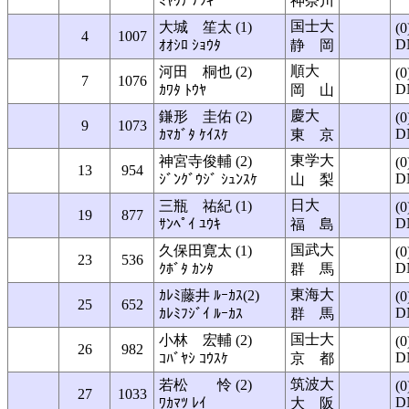
ﾐﾔｳﾁ ﾅﾂｷ
神奈川
国士大
大城 笙太 (1)
(0
4
1007
D
ｵｵｼﾛ ｼｮｳﾀ
静 岡
順大
河田 桐也 (2)
(0
7
1076
D
ｶﾜﾀ ﾄｳﾔ
岡 山
慶大
鎌形 圭佑 (2)
(0
9
1073
D
ｶﾏｶﾞﾀ ｹｲｽｹ
東 京
東学大
神宮寺俊輔 (2)
(0
13
954
D
ｼﾞﾝｸﾞｳｼﾞ ｼｭﾝｽｹ
山 梨
日大
三瓶 祐紀 (1)
(0
19
877
D
ｻﾝﾍﾟｲ ﾕｳｷ
福 島
国武大
久保田寛太 (1)
(0
23
536
D
ｸﾎﾞﾀ ｶﾝﾀ
群 馬
東海大
ｶﾚﾐ藤井 ﾙｰｶｽ(2)
(0
25
652
D
ｶﾚﾐﾌｼﾞｲ ﾙｰｶｽ
群 馬
国士大
小林 宏輔 (2)
(0
26
982
D
ｺﾊﾞﾔｼ ｺｳｽｹ
京 都
筑波大
若松 怜 (2)
(0
27
1033
D
ﾜｶﾏﾂ ﾚｲ
大 阪