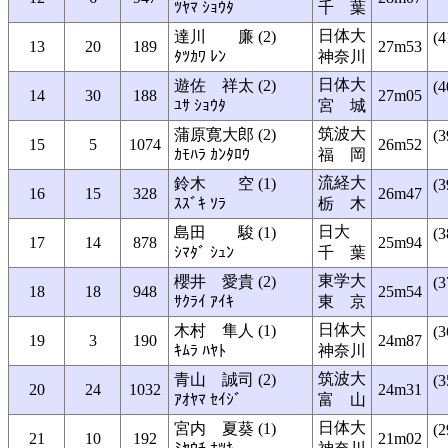
ﾂﾔﾏ ｼｮｳﾀ
千 葉
日体大
達川 廉 (2)
(4
13
20
189
27m53
ﾀﾂｶﾜ ﾚﾝ
神奈川
日体大
遊佐 祥太 (2)
(4
14
30
188
27m05
ﾕｻ ｼｮｳﾀ
宮 城
筑波大
蒲原寛大郎 (2)
(3
15
5
1074
26m52
ｶﾓﾊﾗ ｶﾝﾀﾛｳ
福 岡
流経大
鈴木 空 (1)
(3
16
15
328
26m47
ｽｽﾞｷ ｿﾗ
栃 木
日大
島田 駿 (1)
(3
17
14
878
25m94
ｼﾏﾀﾞ ｼｭﾝ
千 葉
東学大
櫻井 愛貴 (2)
(3
18
18
948
25m54
ｻｸﾗｲ ｱｲｷ
東 京
日体大
木村 隼人 (1)
(3
19
3
190
24m87
ｷﾑﾗ ﾊﾔﾄ
神奈川
筑波大
青山 誠司 (2)
(3
20
24
1032
24m31
ｱｵﾔﾏ ｾｲｼﾞ
富 山
日体大
宮内 夏葵 (1)
(2
21
10
192
21m02