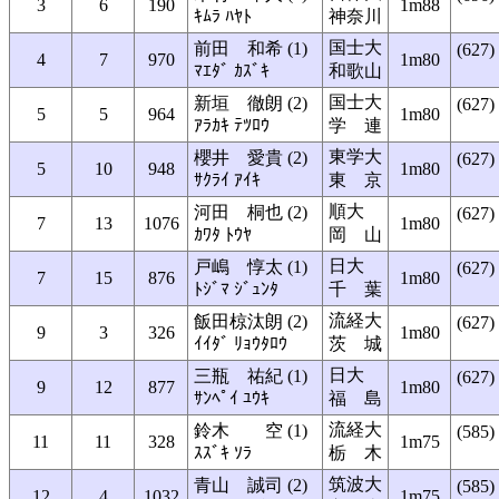
3
6
190
1m88
ｷﾑﾗ ﾊﾔﾄ
神奈川
国士大
前田 和希 (1)
(627)
4
7
970
1m80
ﾏｴﾀﾞ ｶｽﾞｷ
和歌山
国士大
新垣 徹朗 (2)
(627)
5
5
964
1m80
ｱﾗｶｷ ﾃﾂﾛｳ
学 連
東学大
櫻井 愛貴 (2)
(627)
5
10
948
1m80
ｻｸﾗｲ ｱｲｷ
東 京
順大
河田 桐也 (2)
(627)
7
13
1076
1m80
ｶﾜﾀ ﾄｳﾔ
岡 山
日大
戸嶋 惇太 (1)
(627)
7
15
876
1m80
ﾄｼﾞﾏ ｼﾞｭﾝﾀ
千 葉
流経大
飯田椋汰朗 (2)
(627)
9
3
326
1m80
ｲｲﾀﾞ ﾘｮｳﾀﾛｳ
茨 城
日大
三瓶 祐紀 (1)
(627)
9
12
877
1m80
ｻﾝﾍﾟｲ ﾕｳｷ
福 島
流経大
鈴木 空 (1)
(585)
11
11
328
1m75
ｽｽﾞｷ ｿﾗ
栃 木
筑波大
青山 誠司 (2)
(585)
12
4
1032
1m75