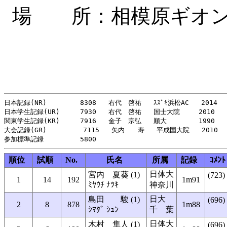
場 所：相模原ギオン
日本記録(NR)    　　 8308   右代　啓祐   ｽｽﾞｷ浜松AC   2014

日本学生記録(UR)     7930   右代　啓祐   国士大院   　2010

関東学生記録(KR)     7916   金子　宗弘   順大   　　　1990

大会記録(GR)         7115   矢内　　寿   平成国大院   2010

順位
試順
No.
氏名
所属
記録
ｺﾒﾝﾄ
日体大
宮内 夏葵 (1)
(723)
1
14
192
1m91
ﾐﾔｳﾁ ﾅﾂｷ
神奈川
日大
島田 駿 (1)
(696)
2
8
878
1m88
ｼﾏﾀﾞ ｼｭﾝ
千 葉
日体大
木村 隼人 (1)
(696)