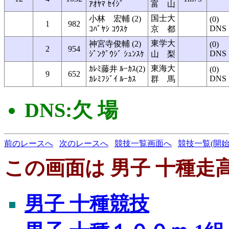
ｱｵﾔﾏ ｾｲｼﾞ
富 山
国士大
小林 宏輔 (2)
(0)
1
982
DNS
ｺﾊﾞﾔｼ ｺｳｽｹ
京 都
東学大
神宮寺俊輔 (2)
(0)
2
954
DNS
ｼﾞﾝｸﾞｳｼﾞ ｼｭﾝｽｹ
山 梨
東海大
ｶﾚﾐ藤井 ﾙｰｶｽ(2)
(0)
9
652
DNS
ｶﾚﾐﾌｼﾞｲ ﾙｰｶｽ
群 馬
DNS:欠 場
前のレースへ
次のレースへ
競技一覧画面へ
競技一覧(開始
この画面は 男子 十種走高
男子 十種競技