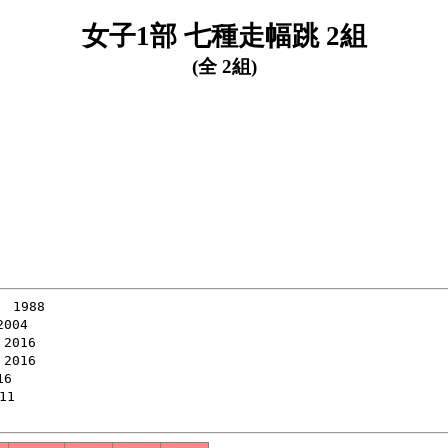
女子1部 七種走幅跳 2組
(全 2組)
 1988

004

2016

2016

6

1
