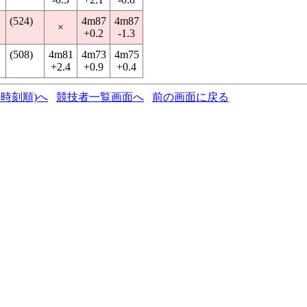
(524)
4m87
4m87
×
+0.2
-1.3
(508)
4m81
4m73
4m75
+2.4
+0.9
+0.4
時刻順)へ
競技者一覧画面へ
前の画面に戻る