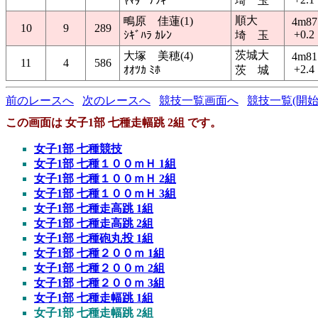
ﾔﾏﾀﾞ ﾅﾂｷ
埼 玉
順大
鴫原 佳蓮(1)
4m87
10
9
289
+0.2
ｼｷﾞﾊﾗ ｶﾚﾝ
埼 玉
茨城大
大塚 美穂(4)
4m81
11
4
586
+2.4
ｵｵﾂｶ ﾐﾎ
茨 城
前のレースへ
次のレースへ
競技一覧画面へ
競技一覧(開始
この画面は 女子1部 七種走幅跳 2組 です。
女子1部 七種競技
女子1部 七種１００ｍＨ 1組
女子1部 七種１００ｍＨ 2組
女子1部 七種１００ｍＨ 3組
女子1部 七種走高跳 1組
女子1部 七種走高跳 2組
女子1部 七種砲丸投 1組
女子1部 七種２００ｍ 1組
女子1部 七種２００ｍ 2組
女子1部 七種２００ｍ 3組
女子1部 七種走幅跳 1組
女子1部 七種走幅跳 2組