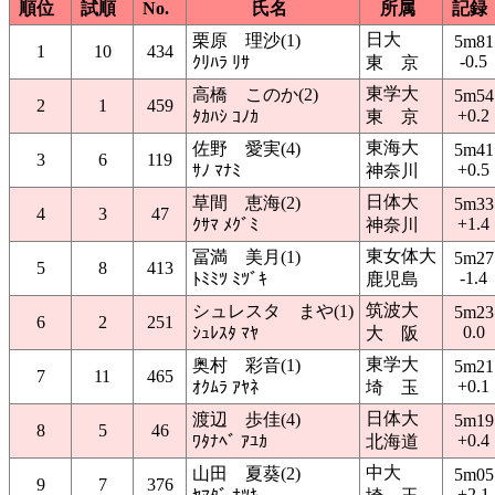
順位
試順
No.
氏名
所属
記録
日大
栗原 理沙(1)
5m81
1
10
434
-0.5
ｸﾘﾊﾗ ﾘｻ
東 京
東学大
高橋 このか(2)
5m54
2
1
459
+0.2
ﾀｶﾊｼ ｺﾉｶ
東 京
東海大
佐野 愛実(4)
5m41
3
6
119
+0.5
ｻﾉ ﾏﾅﾐ
神奈川
日体大
草間 恵海(2)
5m33
4
3
47
+1.4
ｸｻﾏ ﾒｸﾞﾐ
神奈川
東女体大
冨満 美月(1)
5m27
5
8
413
-1.4
ﾄﾐﾐﾂ ﾐﾂﾞｷ
鹿児島
筑波大
シュレスタ まや(1)
5m23
6
2
251
0.0
ｼｭﾚｽﾀ ﾏﾔ
大 阪
東学大
奥村 彩音(1)
5m21
7
11
465
+0.1
ｵｸﾑﾗ ｱﾔﾈ
埼 玉
日体大
渡辺 歩佳(4)
5m19
8
5
46
+0.4
ﾜﾀﾅﾍﾞ ｱﾕｶ
北海道
中大
山田 夏葵(2)
5m05
9
7
376
+2.1