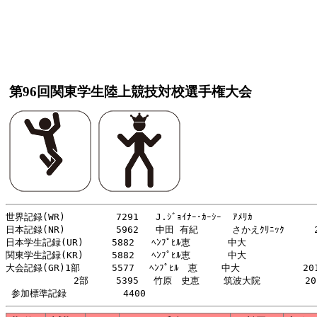
第96回関東学生陸上競技対校選手権大会
世界記録(WR)         7291   J.ｼﾞｮｲﾅｰ･ｶｰｼｰ  ｱﾒﾘｶ            
日本記録(NR)         5962   中田 有紀      さかえｸﾘﾆｯｸ 　　 2
日本学生記録(UR)     5882   ﾍﾝﾌﾟﾋﾙ恵 　    中大             
関東学生記録(KR)     5882   ﾍﾝﾌﾟﾋﾙ恵 　    中大             
大会記録(GR)1部    　5577　 ﾍﾝﾌﾟﾋﾙ　恵　　 中大　  　　　 　201
            2部　　　5395　 竹原　史恵　　 筑波大院   　　　201