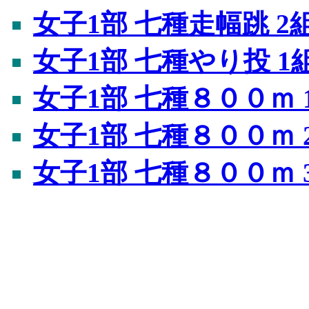
女子1部 七種走幅跳 2
女子1部 七種やり投 1
女子1部 七種８００ｍ 
女子1部 七種８００ｍ 
女子1部 七種８００ｍ 