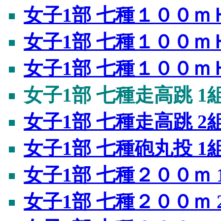
女子1部 七種１００ｍＨ
女子1部 七種１００ｍＨ
女子1部 七種１００ｍＨ
女子1部 七種走高跳 1
女子1部 七種走高跳 2
女子1部 七種砲丸投 1
女子1部 七種２００ｍ 
女子1部 七種２００ｍ 