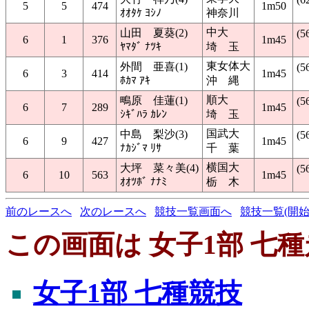
5
5
474
1m50
ｵｵﾀｹ ﾖｼﾉ
神奈川
中大
山田 夏葵(2)
(5
6
1
376
1m45
ﾔﾏﾀﾞ ﾅﾂｷ
埼 玉
東女体大
外間 亜喜(1)
(5
6
3
414
1m45
ﾎｶﾏ ｱｷ
沖 縄
順大
鴫原 佳蓮(1)
(5
6
7
289
1m45
ｼｷﾞﾊﾗ ｶﾚﾝ
埼 玉
国武大
中島 梨沙(3)
(5
6
9
427
1m45
ﾅｶｼﾞﾏ ﾘｻ
千 葉
横国大
大坪 菜々美(4)
(5
6
10
563
1m45
ｵｵﾂﾎﾞ ﾅﾅﾐ
栃 木
前のレースへ
次のレースへ
競技一覧画面へ
競技一覧(開始
この画面は 女子1部 七種
女子1部 七種競技