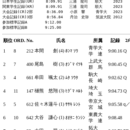
日本学生記録(UR)     8:09.91   三浦　龍司   順大 　  2023　　

関東学生記録(KR)     8:09.91   三浦　龍司   順大 　  2023

大会記録(CR)2部      8:36.09   小原　響   　青学大 　2023

大会記録(CR)3部      8:56.84   丹治　史弥   筑波大院 2012

参加標準記録A     　 9:12.00

順位
ORD.
No.
氏名
所属
記録
ｺﾒ
青学大
本間 創 (4)
1
8
212
ﾎﾝﾏ ｿｳ
9:00.16
Q
学 連
上武大
尾島 樹 (3)
2
7
400
ｵｼﾞﾏ ｲﾂｷ
9:00.45
Q
群 馬
駒大
牟田 颯太 (2)
3
4
661
ﾑﾀ ｿｳﾀ
9:02.62
Q
長 崎
埼大
樋熊 悠翔 (3)
4
11
147
ﾋｸﾞﾏ ﾊﾙﾄ
9:04.73
Q
埼 玉
帝京大
佐々木蓮斗 (1)
q／
5
5
612
ｻｻｷ ﾚﾝﾄ
9:05.58
宮 城
東農大
大谷 謙心 (1)
6
10
642
ｵｵﾀﾆ ｹﾝｼﾝ
9:08.48
学 連
拓大