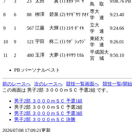
太田 翼 (1)
7
3
23
ｵｵﾀ ﾂﾊﾞｻ
9:08.76
PB
鳥 取
専大
栁澤 碧泉 (2)
8
6
88
ﾔﾅｷﾞｻﾜ ｱｵｲ
9:23.40
学 連
立大
江藤 大輝 (1)
9
1
567
ｴﾄｳ ﾀﾞｲｷ
9:24.66
学 連
東経大
宇田 柊二 (1)
10
9
121
ｳﾀﾞ ｼｭｳｼﾞ
9:26.01
学 連
平成国大
玉澤 大夢 (1)
11
2
480
ﾀﾏｻﾜ ﾋﾛﾑ
9:50.10
宮 城
PB :パーソナルベスト
前のレースへ
次のレースへ
競技一覧画面へ
競技一覧(開始
この画面は 男子2部 ３０００ｍＳＣ 予選2組 です。
男子2部 ３０００ｍＳＣ 予選1組
男子2部 ３０００ｍＳＣ 予選2組
男子2部 ３０００ｍＳＣ 予選3組
男子2部 ３０００ｍＳＣ 決勝
2026/07/08 17:09:21更新