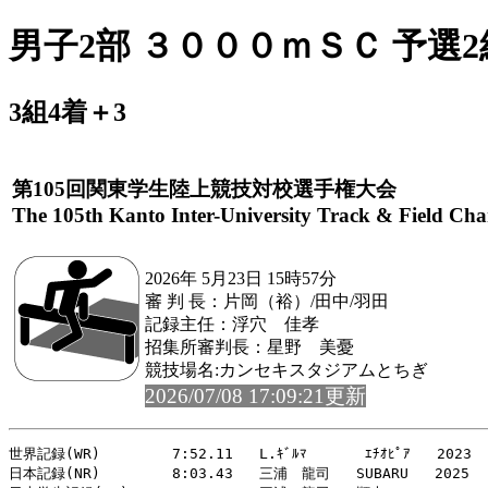
男子2部 ３０００ｍＳＣ 予選2
3組4着＋3
第105回関東学生陸上競技対校選手権大会
The 105th Kanto Inter-University Track & Field Ch
2026年 5月23日 15時57分
審 判 長：片岡（裕）/田中/羽田
記録主任：浮穴 佳孝
招集所審判長：星野 美憂
競技場名:カンセキスタジアムとちぎ
2026/07/08 17:09:21更新
世界記録(WR)   　　  7:52.11   L.ｷﾞﾙﾏ   　  ｴﾁｵﾋﾟｱ   2023

日本記録(NR)   　　  8:03.43   三浦　龍司   SUBARU   2025
