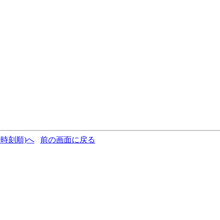
時刻順)へ
前の画面に戻る