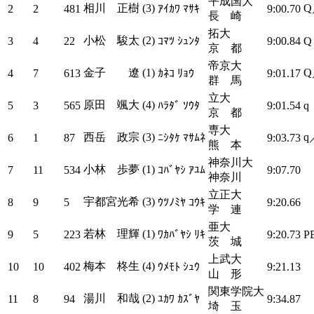
平成国大
相川 正樹 (3)
Q
2
2
481
ｱｲｶﾜ ﾏｻｷ
9:00.70
長 崎
拓大
小松 駿太 (2)
3
4
22
ｺﾏﾂ ｼｭﾝﾀ
9:00.84
Q
京 都
帝京大
金子 遼 (1)
Q
4
7
613
ｶﾈｺ ﾘｮｳ
9:01.17
群 馬
立大
原田 颯大 (4)
5
3
565
ﾊﾗﾀﾞ ｿｳﾀ
9:01.54
q
京 都
専大
西岳 政宗 (3)
q
6
1
87
ﾆｼﾀｹ ﾏｻﾑﾈ
9:03.73
熊 本
神奈川大
小林 歩夢 (1)
7
11
534
ｺﾊﾞﾔｼ ｱﾕﾑ
9:07.70
神奈川
立正大
宇都宮光希 (3)
8
9
5
ｳﾂﾉﾐﾔ ｺｳｷ
9:20.66
学 連
亜大
若林 理輝 (1)
9
5
223
ﾜｶﾊﾞﾔｼ ﾘｷ
9:20.73
P
茨 城
上武大
梅本 柊生 (4)
10
10
402
ｳﾒﾓﾄ ｼｭｳ
9:21.13
山 形
関東学院大
湯川 和哉 (2)
11
8
94
ﾕｶﾜ ｶｽﾞﾔ
9:34.87
埼 玉