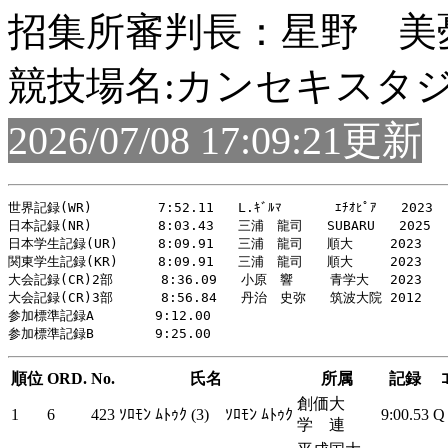
招集所審判長：星野 美
競技場名:カンセキスタ
2026/07/08 17:09:21更新
世界記録(WR)   　　  7:52.11   L.ｷﾞﾙﾏ   　  ｴﾁｵﾋﾟｱ   2023

日本記録(NR)   　　  8:03.43   三浦　龍司   SUBARU   2025

日本学生記録(UR)     8:09.91   三浦　龍司   順大 　  2023　　

関東学生記録(KR)     8:09.91   三浦　龍司   順大 　  2023

大会記録(CR)2部      8:36.09   小原　響   　青学大 　2023

大会記録(CR)3部      8:56.84   丹治　史弥   筑波大院 2012

参加標準記録A     　 9:12.00

順位
ORD.
No.
氏名
所属
記録
創価大
1
6
423
ｿﾛﾓﾝ ﾑﾄｩｸ (3)
ｿﾛﾓﾝ ﾑﾄｩｸ
9:00.53
Q
学 連