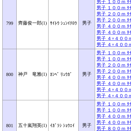
男子 １００ｍ ﾀｲ
男子 １００ｍ ﾀ
男子 ２００ｍ ﾀｲ
男子 ２００ｍ ﾀ
齊藤俊一郎(1)
男子
799
ｻｲﾄｳ ｼｭﾝｲﾁﾛｳ
男子 ４００ｍ ﾀｲ
男子 ４００ｍ ﾀ
男子 ４×４００ｍ 
男子 ４×４００ｍ
男子 １００ｍ ﾀｲ
男子 １００ｍ ﾀ
男子 ２００ｍ ﾀｲ
男子 ２００ｍ ﾀ
神戸 竜雅(1)
男子
800
ｶﾝﾍﾞ ﾘｭｳｶﾞ
男子 ４００ｍ ﾀｲ
男子 ４００ｍ ﾀ
男子 ４×４００ｍ 
男子 ４×４００ｍ
男子 １００ｍ ﾀｲ
男子 １００ｍ ﾀ
男子 ４００ｍ ﾀｲ
男子 ４００ｍ ﾀ
五十嵐翔英(1)
男子
801
ｲｶﾞﾗｼ ｼｮｳｴｲ
男子 ８００ｍ ﾀｲ