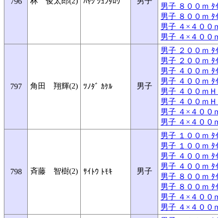
林 俊太郎(2)
男子
796
ﾊﾔｼ ｼｭﾝﾀﾛｳ
男子 ８００ｍ ﾀｲ
男子 ８００ｍ ﾀ
男子 ４×４００ｍ 
男子 ４×４００ｍ
男子 ２００ｍ ﾀｲ
男子 ２００ｍ ﾀ
男子 ４００ｍ ﾀｲ
男子 ４００ｍ ﾀ
角田 翔輝(2)
男子
797
ﾂﾉﾀﾞ ｶｹﾙ
男子 ４００ｍＨ ﾀ
男子 ４００ｍＨ 
男子 ４×４００ｍ 
男子 ４×４００ｍ
男子 １００ｍ ﾀｲ
男子 １００ｍ ﾀ
男子 ４００ｍ ﾀｲ
男子 ４００ｍ ﾀ
斉藤 智樹(2)
男子
798
ｻｲﾄｳ ﾄﾓｷ
男子 ８００ｍ ﾀｲ
男子 ８００ｍ ﾀ
男子 ４×４００ｍ 
男子 ４×４００ｍ