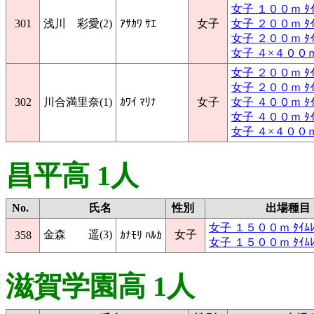
女子 １００ｍ ﾀ
301
浅川 彩愛(2)
ｱｻｶﾜ ｻｴ
女子
女子 ２００ｍ ﾀｲ
女子 ２００ｍ ﾀ
女子 ４×４００ｍ 
女子 ２００ｍ ﾀｲ
女子 ２００ｍ ﾀ
302
川合満里奈(1)
ｶﾜｲ ﾏﾘﾅ
女子
女子 ４００ｍ ﾀｲ
女子 ４００ｍ ﾀ
女子 ４×４００ｍ 
昌平高 1人
No.
氏名
性別
出場種目
女子 １５００ｍ ﾀｲﾑﾚ
金森 遥(3)
女子
358
ｶﾅﾓﾘ ﾊﾙｶ
女子 １５００ｍ ﾀｲﾑ
滋賀学園高 1人