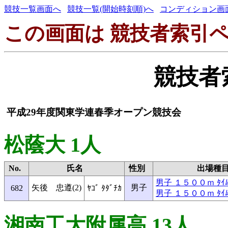
競技一覧画面へ
競技一覧(開始時刻順)へ
コンディション画
この画面は 競技者索引ペ
競技者
平成29年度関東学連春季オープン競技会
松蔭大 1人
No.
氏名
性別
出場種
男子 １５００ｍ ﾀｲﾑ
矢後 忠遵(2)
男子
682
ﾔｺﾞ ﾀﾀﾞﾁｶ
男子 １５００ｍ ﾀｲ
湘南工大附属高 13人