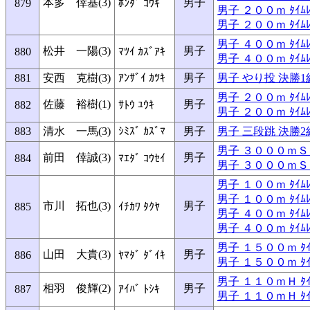
本多 倖基(3)
男子
879
ﾎﾝﾀﾞ ｺｳｷ
男子 ２００ｍ ﾀｲﾑﾚ
男子 ２００ｍ ﾀｲﾑ
男子 ４００ｍ ﾀｲﾑﾚ
松井 一陽(3)
男子
880
ﾏﾂｲ ｶｽﾞｱｷ
男子 ４００ｍ ﾀｲﾑ
881
安西 克樹(3)
ｱﾝｻﾞｲ ｶﾂｷ
男子
男子 やり投 決勝1
男子 ２００ｍ ﾀｲﾑﾚ
佐藤 裕樹(1)
男子
882
ｻﾄｳ ﾕｳｷ
男子 ２００ｍ ﾀｲﾑ
883
清水 一馬(3)
ｼﾐｽﾞ ｶｽﾞﾏ
男子
男子 三段跳 決勝2
男子 ３０００ｍＳＣ 
前田 倖誠(3)
男子
884
ﾏｴﾀﾞ ｺｳｾｲ
男子 ３０００ｍＳＣ
男子 １００ｍ ﾀｲﾑﾚ
男子 １００ｍ ﾀｲﾑ
市川 拓也(3)
男子
885
ｲﾁｶﾜ ﾀｸﾔ
男子 ４００ｍ ﾀｲﾑﾚ
男子 ４００ｍ ﾀｲﾑ
男子 １５００ｍ ﾀｲ
山田 大貴(3)
男子
886
ﾔﾏﾀﾞ ﾀﾞｲｷ
男子 １５００ｍ ﾀ
男子 １１０ｍＨ ﾀｲ
相羽 俊輝(2)
男子
887
ｱｲﾊﾞ ﾄｼｷ
男子 １１０ｍＨ ﾀ