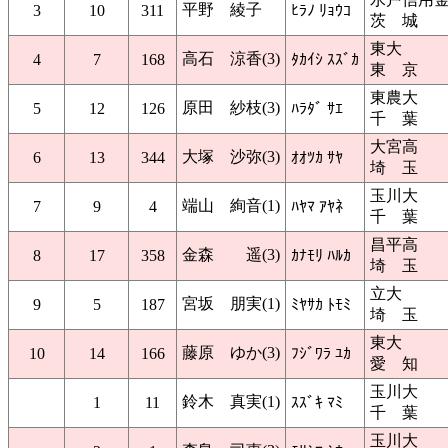
平野 綾子
3
10
311
ﾋﾗﾉ ﾘｮｳｺ
茨 城
東大
高石 涼香(3)
4
7
168
ﾀｶｲｼ ｽｽﾞｶ
東 京
東農大
原田 紗枝(3)
5
12
126
ﾊﾗﾀﾞ ｻｴ
千 葉
大宮高
大塚 沙弥(3)
6
13
344
ｵｵﾂｶ ｻﾔ
埼 玉
玉川大
端山 絢音(1)
7
9
4
ﾊﾔﾏ ｱﾔﾈ
千 葉
昌平高
金森 遥(3)
8
17
358
ｶﾅﾓﾘ ﾊﾙｶ
埼 玉
立大
宮坂 朋実(1)
9
5
187
ﾐﾔｻｶ ﾄﾓﾐ
埼 玉
東大
藤原 ゆか(3)
10
14
166
ﾌｼﾞﾜﾗ ﾕｶ
愛 知
玉川大
鈴木 真実(1)
1
11
ｽｽﾞｷ ﾏﾐ
千 葉
玉川大