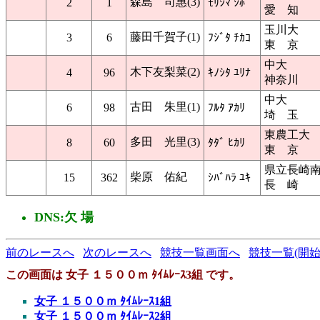
森島 司惠(3)
2
1
ﾓﾘｼﾏ ｼﾎ
愛 知
玉川大
藤田千賀子(1)
3
6
ﾌｼﾞﾀ ﾁｶｺ
東 京
中大
木下友梨菜(2)
4
96
ｷﾉｼﾀ ﾕﾘﾅ
神奈川
中大
古田 朱里(1)
6
98
ﾌﾙﾀ ｱｶﾘ
埼 玉
東農工大
多田 光里(3)
8
60
ﾀﾀﾞ ﾋｶﾘ
東 京
県立長崎
柴原 佑紀
15
362
ｼﾊﾞﾊﾗ ﾕｷ
長 崎
DNS:欠 場
前のレースへ
次のレースへ
競技一覧画面へ
競技一覧(開始
この画面は 女子 １５００ｍ ﾀｲﾑﾚｰｽ3組 です。
女子 １５００ｍ ﾀｲﾑﾚｰｽ1組
女子 １５００ｍ ﾀｲﾑﾚｰｽ2組