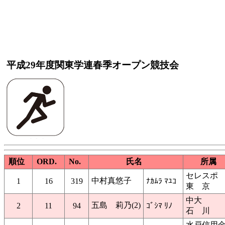
平成29年度関東学連春季オープン競技会
順位
ORD.
No.
氏名
所属
セレスポ
中村真悠子
1
16
319
ﾅｶﾑﾗ ﾏﾕｺ
東 京
中大
五島 莉乃(2)
2
11
94
ｺﾞｼﾏ ﾘﾉ
石 川
水戸信用