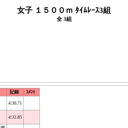
女子 １５００ｍ ﾀｲﾑﾚｰｽ3組
全 3組
記録
ｺﾒﾝﾄ
4:30.71
4:32.85
金庫