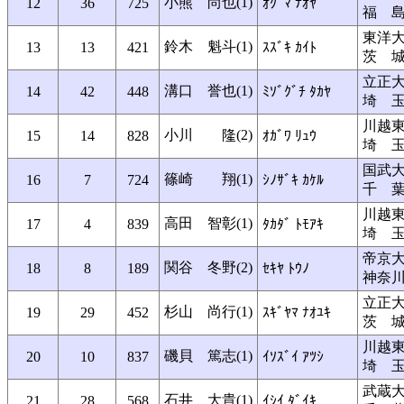
小熊 尚也(1)
12
36
725
ｵｸﾞﾏ ﾅｵﾔ
福 
東洋
鈴木 魁斗(1)
13
13
421
ｽｽﾞｷ ｶｲﾄ
茨 
立正
溝口 誉也(1)
14
42
448
ﾐｿﾞｸﾞﾁ ﾀｶﾔ
埼 
川越
小川 隆(2)
15
14
828
ｵｶﾞﾜ ﾘｭｳ
埼 
国武
篠崎 翔(1)
16
7
724
ｼﾉｻﾞｷ ｶｹﾙ
千 
川越
高田 智彰(1)
17
4
839
ﾀｶﾀﾞ ﾄﾓｱｷ
埼 
帝京
関谷 冬野(2)
18
8
189
ｾｷﾔ ﾄｳﾉ
神奈
立正
杉山 尚行(1)
19
29
452
ｽｷﾞﾔﾏ ﾅｵﾕｷ
茨 
川越
磯貝 篤志(1)
20
10
837
ｲｿｽﾞｲ ｱﾂｼ
埼 
武蔵
石井 大貴(1)
21
28
568
ｲｼｲ ﾀﾞｲｷ