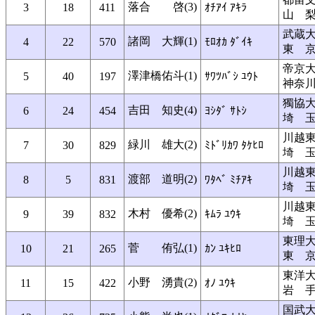
落合 啓(3)
3
18
411
ｵﾁｱｲ ｱｷﾗ
山 
武蔵
諸岡 大輝(1)
4
22
570
ﾓﾛｵｶ ﾀﾞｲｷ
東 
帝京
澤津橋佑斗(1)
5
40
197
ｻﾜﾂﾊﾞｼ ﾕｳﾄ
神奈
獨協
吉田 知史(4)
6
24
454
ﾖｼﾀﾞ ｻﾄｼ
埼 
川越
緑川 雄大(2)
7
30
829
ﾐﾄﾞﾘｶﾜ ﾀｹﾋﾛ
埼 
川越
渡部 道明(2)
8
5
831
ﾜﾀﾍﾞ ﾐﾁｱｷ
埼 
川越
木村 優希(2)
9
39
832
ｷﾑﾗ ﾕｳｷ
埼 
東理
菅 侑弘(1)
10
21
265
ｶﾝ ﾕｷﾋﾛ
東 
東洋
小野 湧貴(2)
11
15
422
ｵﾉ ﾕｳｷ
岩 
国武