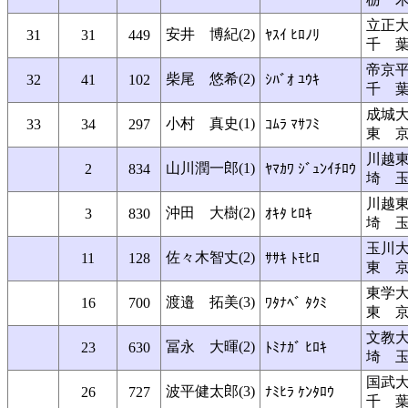
立正
安井 博紀(2)
31
31
449
ﾔｽｲ ﾋﾛﾉﾘ
千 
帝京
柴尾 悠希(2)
32
41
102
ｼﾊﾞｵ ﾕｳｷ
千 
成城
小村 真史(1)
33
34
297
ｺﾑﾗ ﾏｻﾌﾐ
東 
川越
山川潤一郎(1)
2
834
ﾔﾏｶﾜ ｼﾞｭﾝｲﾁﾛｳ
埼 
川越
沖田 大樹(2)
3
830
ｵｷﾀ ﾋﾛｷ
埼 
玉川
佐々木智丈(2)
11
128
ｻｻｷ ﾄﾓﾋﾛ
東 
東学
渡邉 拓美(3)
16
700
ﾜﾀﾅﾍﾞ ﾀｸﾐ
東 
文教
冨永 大暉(2)
23
630
ﾄﾐﾅｶﾞ ﾋﾛｷ
埼 
国武
波平健太郎(3)
26
727
ﾅﾐﾋﾗ ｹﾝﾀﾛｳ
千 