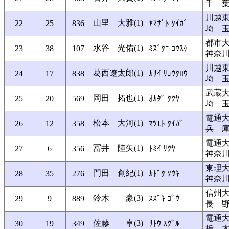
千 
川越
山里 大雅(1)
22
25
836
ﾔﾏｻﾞﾄ ﾀｲｶﾞ
埼 
都市
水谷 光佑(1)
23
38
107
ﾐｽﾞﾀﾆ ｺｳｽｹ
神奈
川越
葛西遼太郎(1)
24
17
838
ｶｻｲ ﾘｮｳﾀﾛｳ
埼 
武蔵
岡田 拓也(1)
25
20
569
ｵｶﾀﾞ ﾀｸﾔ
埼 
電通
松本 大河(1)
26
12
358
ﾏﾂﾓﾄ ﾀｲｶﾞ
兵 
電通
冨井 陸矢(1)
27
6
356
ﾄﾐｲ ﾘｸﾔ
神奈
東理
門田 創紀(1)
28
35
276
ｶﾄﾞﾀ ｿｳｷ
神奈
信州
鈴木 豪(3)
29
9
889
ｽｽﾞｷ ｺﾞｳ
長 
電通
佐藤 卓(3)
30
19
349
ｻﾄｳ ｽｸﾞﾙ
栃 