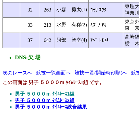
東理
小森 勇太(1)
32
263
ｺﾓﾘ ﾕｳﾀ
神奈
東京
水野 有稀(2)
33
213
ﾐｽﾞﾉ ｱｷ
東 
高崎
阿部 智幸(4)
37
642
ｱﾍﾞ ﾄﾓﾕｷ
栃 
DNS:欠 場
次のレースへ
競技一覧画面へ
競技一覧(開始時刻順)へ
競
この画面は 男子 ５０００ｍ ﾀｲﾑﾚｰｽ1組 です。
男子 ５０００ｍ ﾀｲﾑﾚｰｽ1組
男子 ５０００ｍ ﾀｲﾑﾚｰｽ2組
男子 ５０００ｍ ﾀｲﾑﾚｰｽ総合結果