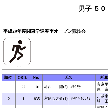
男子 ５００
平成29年度関東学連春季オープン競技会
順位
ORD.
No.
氏名
所属
帝京
葛西 陸(2)
1
27
101
ｶｻｲ ﾘｸ
東 
川越
宮﨑心之介(1)
2
1
835
ﾐﾔｻﾞｷ ｼﾝﾉｽｹ
埼 
都留