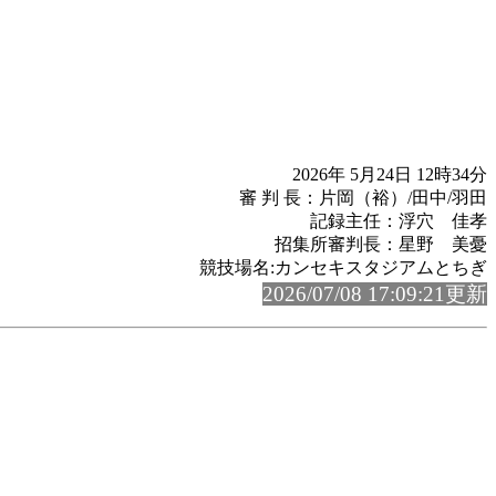
2026年 5月24日 12時34分
審 判 長：片岡（裕）/田中/羽田
記録主任：浮穴 佳孝
招集所審判長：星野 美憂
競技場名:カンセキスタジアムとちぎ
2026/07/08 17:09:21更新