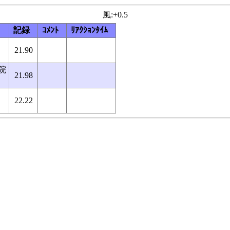
風:+0.5
記録
ｺﾒﾝﾄ
ﾘｱｸｼｮﾝﾀｲﾑ
21.90
院
21.98
22.22