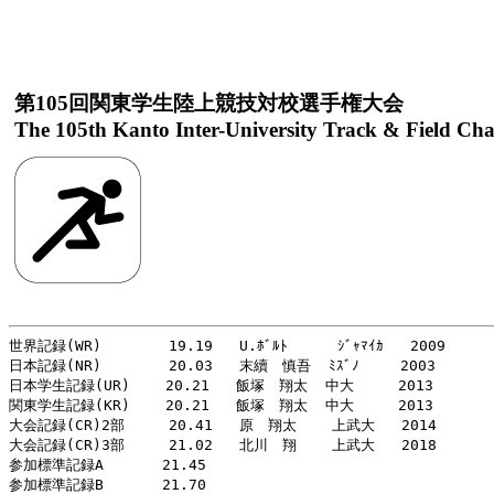
第105回関東学生陸上競技対校選手権大会
The 105th Kanto Inter-University Track & Field Ch
世界記録(WR)     　 19.19   U.ﾎﾞﾙﾄ   　 ｼﾞｬﾏｲｶ   2009

日本記録(NR)     　 20.03   末續　慎吾  ﾐｽﾞﾉ   　2003

日本学生記録(UR)    20.21   飯塚　翔太  中大     2013

関東学生記録(KR)    20.21   飯塚　翔太  中大     2013

大会記録(CR)2部     20.41   原　翔太    上武大   2014

大会記録(CR)3部     21.02   北川　翔    上武大   2018　　

参加標準記録A     　21.45
