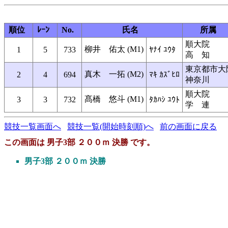
順位
ﾚｰﾝ
No.
氏名
所属
順大院
柳井 佑太 (M1)
1
5
733
ﾔﾅｲ ﾕｳﾀ
高 知
東京都市大
真木 一拓 (M2)
2
4
694
ﾏｷ ｶｽﾞﾋﾛ
神奈川
順大院
髙橋 悠斗 (M1)
3
3
732
ﾀｶﾊｼ ﾕｳﾄ
学 連
競技一覧画面へ
競技一覧(開始時刻順)へ
前の画面に戻る
この画面は 男子3部 ２００ｍ 決勝 です。
男子3部 ２００ｍ 決勝