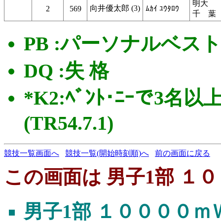
明大
向井優太郎 (3)
2
569
ﾑｶｲ ﾕｳﾀﾛｳ
千 葉
PB :パーソナルベス
DQ :失 格
*K2:ﾍﾞﾝﾄ･ﾆｰで3名以
(TR54.7.1)
競技一覧画面へ
競技一覧(開始時刻順)へ
前の画面に戻る
この画面は 男子1部 １０
男子1部 １００００ｍ