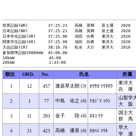
世界記録(WR)    　　 37:25.21   高橋　英輝   富士通   2020

日本記録(NR)    　　 37:25.21   高橋　英輝   富士通   2020

日本学生記録(UR)     37:25.90   池田　向希   東洋大   2020

関東学生記録(KR)     37:25.90   池田　向希   東洋大   2020

大会記録(CR)    　　 38:16.76   松永　大介   東洋大   2016

参加標準記録10000mW  45:00.00

10kmW  　　　　　    45:00

順位
ORD.
No.
氏名
所属
東洋大
逢坂草太朗 (3)
1
12
457
ｵｳｻｶ ｿｳﾀﾛｳ
兵 庫
山梨学
中島 佑之 (4)
2
1
77
ﾅｶｼﾞﾏ ﾕｳｼ
大 阪
国士大
金子 陸 (4)
3
11
283
ｶﾈｺ ﾘｸ
群 馬
早大
高橋 優喜 (4)
4
21
423
ﾀｶﾊｼ ﾕｳｷ
学 連