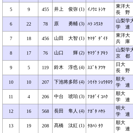
東洋大
井上 俊弥 (1)
5
9
455
ｲﾉｳｴ ﾄｼﾔ
長 野
山梨学
原 勇輔 (3)
6
22
78
ﾊﾗ ﾕｳｽｹ
学 連
東洋大
山田 大智 (1)
7
18
456
ﾔﾏﾀﾞ ﾀﾞｲﾁ
兵 庫
山梨学
山口 輝 (2)
8
17
76
ﾔﾏｸﾞﾁ ｱｷﾗ
京 都
日大
鈴木 淳也 (4)
9
5
119
ｽｽﾞｷ ｱﾂﾔ
長 野
順大
下池将多郎 (4)
10
10
207
ｼﾓｲｹ ｼｮｳﾀﾛｳ
学 連
順大
中台 琥珀 (3)
11
4
206
ﾅｶﾀﾞｲ ｺﾊｸ
学 連
明大
長田 隼人 (4)
12
16
568
ﾅｶﾞﾀ ﾊﾔﾄ
学 連
順大
髙橋 汰紅 (1)
13
19
208
ﾀｶﾊｼ ﾀｸ
学 連