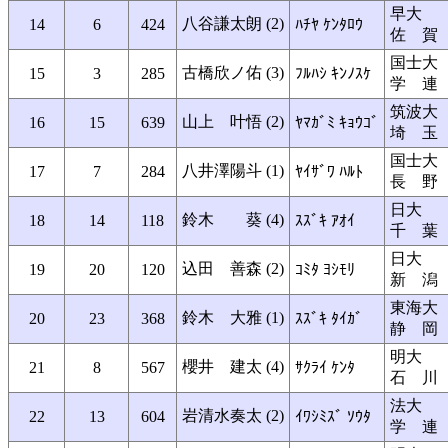
早大
八谷謙太朗 (2)
14
6
424
ﾊﾁﾔ ｹﾝﾀﾛｳ
佐 賀
国士大
古橋欣ノ佑 (3)
15
3
285
ﾌﾙﾊｼ ｷﾝﾉｽｹ
学 連
筑波大
山上 叶悟 (2)
16
15
639
ﾔﾏｶﾞﾐ ｷｮｳｺﾞ
埼 玉
国士大
八井澤陽斗 (1)
17
7
284
ﾔｲｻﾞﾜ ﾊﾙﾄ
長 野
日大
鈴木 葵 (4)
18
14
118
ｽｽﾞｷ ｱｵｲ
千 葉
日大
込田 善森 (2)
19
20
120
ｺﾐﾀ ﾖｼﾓﾘ
新 潟
東海大
鈴木 大雅 (1)
20
23
368
ｽｽﾞｷ ﾀｲｶﾞ
静 岡
明大
櫻井 建太 (4)
21
8
567
ｻｸﾗｲ ｹﾝﾀ
石 川
法大
岩清水奏太 (2)
22
13
604
ｲﾜｼﾐｽﾞ ｿｳﾀ
学 連