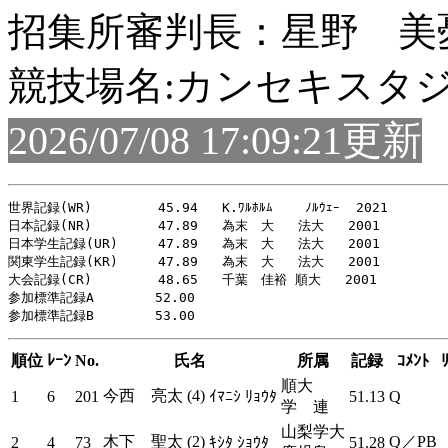
招集所審判長：星野 美
競技場名:カンセキスタ
2026/07/08 17:09:21更新
世界記録(WR)     　　45.94   K.ﾜﾙﾎﾙﾑ    ﾉﾙｳｪｰ  2021

日本記録(NR)     　　47.89   為末　大   法大   2001

日本学生記録(UR)     47.89   為末　大   法大   2001

関東学生記録(KR)     47.89   為末　大   法大   2001

大会記録(CR)    　　 48.65   千葉　佳裕 順大   2001

参加標準記録A     　 52.00

順位
ﾚｰﾝ
No.
氏名
所属
記録
ｺﾒﾝﾄ
順大
今西 亮太 (4)
1
6
201
ｲﾏﾆｼ ﾘｮｳﾀ
51.13
Q
学 連
山梨学大
木下 聖太 (2)
Q／PB
2
4
73
ｷｼﾀ ｼｮｳﾀ
51.28