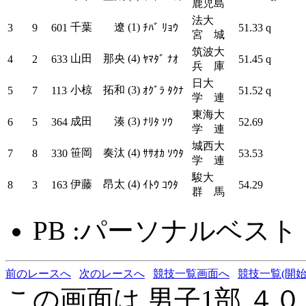
鹿児島
法大
千葉 遼 (1)
3
9
601
ﾁﾊﾞ ﾘｮｳ
51.33
q
宮 城
筑波大
山田 那央 (4)
4
2
633
ﾔﾏﾀﾞ ﾅｵ
51.45
q
兵 庫
日大
小椋 拓和 (3)
5
7
113
ｵｸﾞﾗ ﾀｸﾅ
51.52
q
学 連
東海大
成田 湊 (3)
6
5
364
ﾅﾘﾀ ｿｳ
52.69
学 連
城西大
笹岡 奏汰 (4)
7
8
330
ｻｻｵｶ ｿｳﾀ
53.53
学 連
駿大
伊藤 昂太 (4)
8
3
163
ｲﾄｳ ｺｳﾀ
54.29
群 馬
PB :パーソナルベスト
前のレースへ
次のレースへ
競技一覧画面へ
競技一覧(開始
この画面は 男子1部 ４０