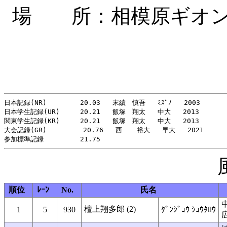
場 所：相模原ギオン
日本記録(NR)   　　  20.03   末續　慎吾   ﾐｽﾞﾉ   2003

日本学生記録(UR)     20.21   飯塚　翔太   中大   2013

関東学生記録(KR)     20.21   飯塚　翔太   中大   2013

大会記録(GR)         20.76   西　  裕大   早大   2021

順位
ﾚｰﾝ
No.
氏名
檀上翔多郎 (2)
1
5
930
ﾀﾞﾝｼﾞｮｳ ｼｮｳﾀﾛｳ