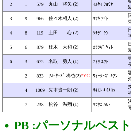
丸山 将矢 (2)
2
1
579
ﾏﾙﾔﾏ ｼｮｳﾔ
佐々木相人 (2)
3
9
966
ｻｻｷ ｱｲﾄ
土田 心 (2)
4
8
119
ﾂﾁﾀﾞ ｼﾝ
桂木 大和 (2)
5
6
879
ｶﾂﾗｷﾞ ﾔﾏﾄ
名取 勇人 (1)
6
3
675
ﾅﾄﾘ ﾕｳﾄ
ﾜｫｰﾀｰｽﾞ 稀杏(2)
*YC
2
833
ﾜｫｰﾀｰｽﾞ ｷｱﾝ
先本貴一朗 (2)
4
1009
ｻｷﾓﾄ ｷｲﾁﾛｳ
松谷 温翔 (1)
7
238
ﾏﾂﾀﾆ ﾊﾙﾄ
PB :パーソナルベス