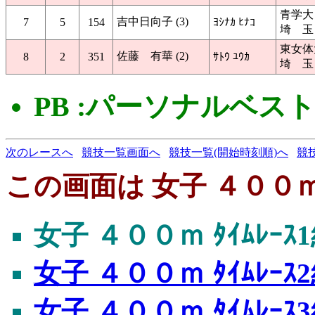
青学大
吉中日向子 (3)
7
5
154
ﾖｼﾅｶ ﾋﾅｺ
埼 玉
東女体
佐藤 有華 (2)
8
2
351
ｻﾄｳ ﾕｳｶ
埼 玉
PB :パーソナルベス
次のレースへ
競技一覧画面へ
競技一覧(開始時刻順)へ
競
この画面は 女子 ４００ｍ 
女子 ４００ｍ ﾀｲﾑﾚｰｽ
女子 ４００ｍ ﾀｲﾑﾚｰｽ
女子 ４００ｍ ﾀｲﾑﾚｰｽ