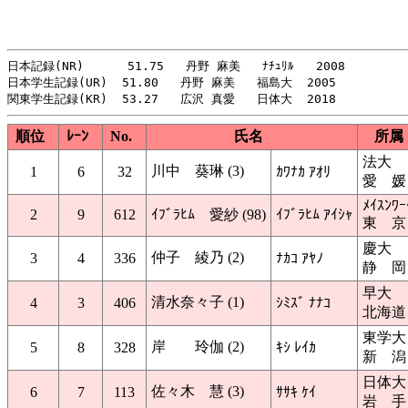
日本記録(NR)      51.75   丹野 麻美   ﾅﾁｭﾘﾙ   2008

日本学生記録(UR)  51.80   丹野 麻美   福島大  2005

順位
ﾚｰﾝ
No.
氏名
所属
法大
川中 葵琳 (3)
1
6
32
ｶﾜﾅｶ ｱｵﾘ
愛 媛
ﾒｲｽﾝﾜｰ
2
9
612
ｲﾌﾞﾗﾋﾑ 愛紗 (98)
ｲﾌﾞﾗﾋﾑ ｱｲｼｬ
東 京
慶大
仲子 綾乃 (2)
3
4
336
ﾅｶｺ ｱﾔﾉ
静 岡
早大
清水奈々子 (1)
4
3
406
ｼﾐｽﾞ ﾅﾅｺ
北海道
東学大
岸 玲伽 (2)
5
8
328
ｷｼ ﾚｲｶ
新 潟
日体大
佐々木 慧 (3)
6
7
113
ｻｻｷ ｹｲ
岩 手