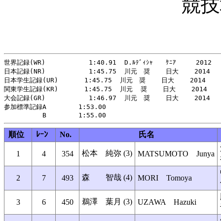
競技
世界記録(WR)           1:40.91  D.ﾙﾃﾞｨｼｬ　　ｹﾆｱ     2012

日本記録(NR)           1:45.75  川元　奨    日大    2014

日本学生記録(UR)     　1:45.75  川元　奨    日大    2014

関東学生記録(KR)    　 1:45.75  川元  奨    日大    2014

大会記録(GR)           1:46.97  川元　奨    日大    2014

参加標準記録A　　　　　1:53.00

順位
ﾚｰﾝ
No.
氏名
松本 純弥 (3)
1
4
354
MATSUMOTO Junya
森 智哉 (4)
2
7
493
MORI Tomoya
鵜澤 葉月 (3)
3
6
450
UZAWA Hazuki