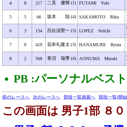
二見 優輝 (1)
4
8
217
FUTAMI Yuki
坂本 陸 (4)
5
5
66
SAKAMOTO Riku
呂比須聖一 (3)
6
3
154
LOPEZ Seiichi
花牟礼隆太 (3)
7
9
419
HANAMURE Ryuta
青沼 瑞季 (4)
8
2
568
AONUMA Mizuki
PB :パーソナルベス
前のレースへ
次のレースへ
競技一覧画面へ
競技一覧(開始
この画面は 男子1部 ８０