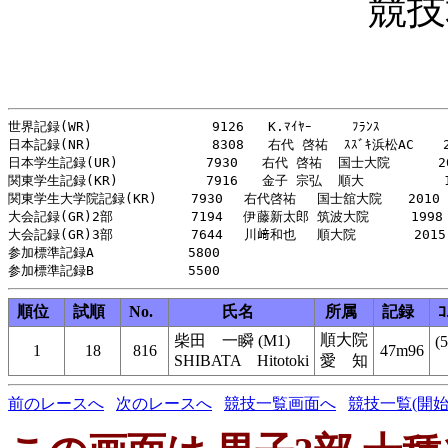
競技
世界記録(WR)               9126   K.ﾏｲﾔｰ     ﾌﾗﾝｽ         
日本記録(NR)               8308   右代 啓祐  ｽｽﾞｷ浜松AC  　2
日本学生記録(UR)           7930   右代 啓祐  国士大院      20
関東学生記録(KR)           7916   金子 宗弘  順大          1
関東学生大学院記録(KR)　　 7930　 右代啓祐　 国士舘大院　　2010

大会記録(GR)2部　　　　　　7194　 伊藤新太郎 筑波大院  　　1998

大会記録(GR)3部　　　　　　7644　 川﨑和也　 順大院　    　2015

参加標準記録A  　　　　　　5800

順位
試順
No.
氏名
所属
記録
ｺ
順大院
柴田 一瞬 (M1)
(
1
18
816
47m96
SHIBATA Hitotoki
愛 知
前のレースへ
次のレースへ
競技一覧画面へ
競技一覧(開始