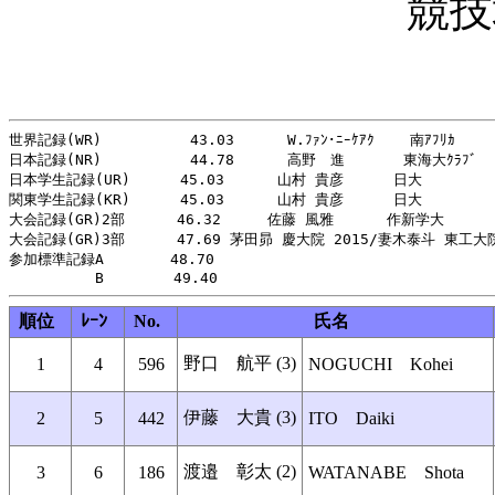
競技
世界記録(WR)          43.03      W.ﾌｧﾝ･ﾆｰｹｱｸ    南ｱﾌﾘｶ     
日本記録(NR)          44.78      高野　進    　 東海大ｸﾗﾌﾞ   
日本学生記録(UR)    　45.03      山村 貴彦   　 日大          
関東学生記録(KR)    　45.03      山村 貴彦   　 日大          
大会記録(GR)2部　　　 46.32　　  佐藤 風雅      作新学大 　　 　 
大会記録(GR)3部 　　　47.69 茅田昴 慶大院 2015/妻木泰斗 東工大院 
参加標準記録A　　　　 48.70

順位
ﾚｰﾝ
No.
氏名
野口 航平 (3)
1
4
596
NOGUCHI Kohei
伊藤 大貴 (3)
2
5
442
ITO Daiki
渡邉 彰太 (2)
3
6
186
WATANABE Shota