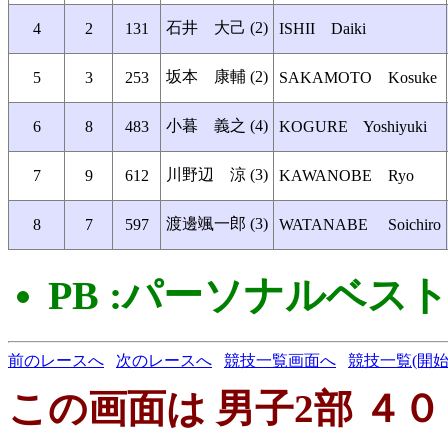
石井 大己 (2)
4
2
131
ISHII Daiki
坂本 康輔 (2)
5
3
253
SAKAMOTO Kosuke
小暮 義之 (4)
6
8
483
KOGURE Yoshiyuki
川野辺 涼 (3)
7
9
612
KAWANOBE Ryo
渡邊颯一郎 (3)
8
7
597
WATANABE Soichiro
PB :パーソナルベス
前のレースへ
次のレースへ
競技一覧画面へ
競技一覧(開始
この画面は 男子2部 ４０