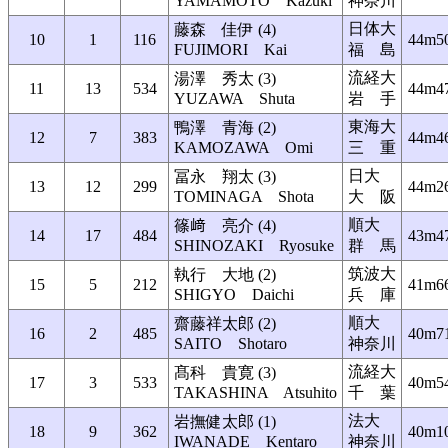
YAMAMOTO Kazuki
神奈川
日体大
藤森 佳伊 (4)
10
1
116
44m5
FUJIMORI Kai
福 島
流経大
湯澤 秀太 (3)
11
13
534
44m4
YUZAWA Shuta
岩 手
東海大
鴨澤 青海 (2)
12
7
383
44m4
KAMOZAWA Omi
三 重
日大
冨永 翔太 (3)
13
12
299
44m2
TOMINAGA Shota
大 阪
順大
篠﨑 亮介 (4)
14
17
484
43m4
SHINOZAKI Ryosuke
群 馬
筑波大
執行 大地 (2)
15
5
212
41m6
SHIGYO Daichi
兵 庫
順大
齋藤祥太郎 (2)
16
2
485
40m7
SAITO Shotaro
神奈川
流経大
髙科 貴寛 (3)
17
3
533
40m5
TAKASHINA Atsuhito
千 葉
法大
岩撫健太郎 (1)
18
9
362
40m1
IWANADE Kentaro
神奈川