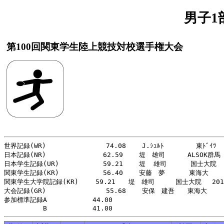
男子1
第100回関東学生陸上競技対校選手権大会
世界記録(WR)               74.08    J.ｼｭﾙﾄ        東ﾄﾞｲﾂ   
日本記録(NR)          　　 62.59    堤　雄司   　 ALSOK群馬  
日本学生記録(UR)           59.21    堤  雄司      国士大院   
関東学生記録(KR)           56.40    安藤　夢      東海大     
関東学生大学院記録(KR)　　 59.21　　堤　雄司　　  国士大院　 2013
大会記録(GR)               55.68    安保　建吾　　東海大　　 2
参加標準記録A　　　　　　　44.00
