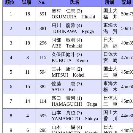
順位
試順
No.
氏名
所属
記録
国士大
奥村 仁志 (3)
1
16
591
50m7
OKUMURA Hitoshi
福 井
東海大
飛川 龍雅 (4)
2
10
381
50m1
TOBIKAWA Ryoga
滋 賀
日大
阿部 敏明 (4)
3
18
296
49m8
ABE Toshiaki
新 潟
日体大
久保田健斗 (3)
4
8
115
47m5
KUBOTA Kento
宮 崎
国士大
三井 康平 (2)
5
11
594
45m9
MITSUI Kohei
三 重
東海大
佐藤 慧 (3)
6
15
382
45m6
SATO Kei
栃 木
日体大
濱口 泰河 (1)
7
14
114
45m0
HAMAGUCHI Taiga
三 重
国士大
山本 真也 (3)
8
4
595
44m8
YAMAMOTO Shinya
香 川
日大
山本 一樹 (4)
9
6
298
44m7