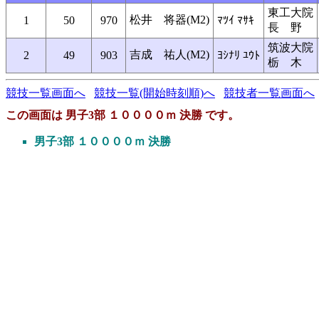
東工大院
松井 将器(M2)
1
50
970
ﾏﾂｲ ﾏｻｷ
長 野
筑波大院
吉成 祐人(M2)
2
49
903
ﾖｼﾅﾘ ﾕｳﾄ
栃 木
競技一覧画面へ
競技一覧(開始時刻順)へ
競技者一覧画面へ
この画面は 男子3部 １００００ｍ 決勝 です。
男子3部 １００００ｍ 決勝