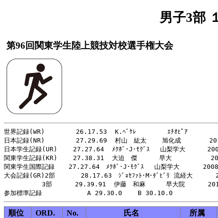
男子3部 
第96回関東学生陸上競技対校選手権大会
世界記録(WR)        26.17.53  K.ﾍﾞｹﾚ        ｴﾁｵﾋﾟｱ        
日本記録(NR)        27.29.69  村山　紘太    旭化成  　 　 201
日本学生記録(UR)    27.27.64  ﾒｸﾎﾞ･J･ﾓｸﾞｽ　 山梨学大　    2008
関東学生記録(KR)    27.38.31  大迫　傑　    早大          201
関東学生国際記録 　 27.27.64　ﾒｸﾎﾞ･J･ﾓｸﾞｽ　 山梨学大      2008
大会記録(GR)2部     　28.17.63　ｼﾞｮｾﾌｧﾄ･M･ﾀﾞﾋﾞﾘ 流経大　　　 2
　　　　　　3部　　　 29.39.91  伊藤　和麻　　  早大院　　　 201
順位
ORD.
No.
氏名
所属