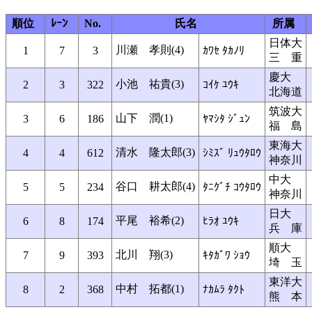
順位
ﾚｰﾝ
No.
氏名
所属
日体大
川瀬 孝則(4)
1
7
3
ｶﾜｾ ﾀｶﾉﾘ
三 重
慶大
小池 祐貴(3)
2
3
322
ｺｲｹ ﾕｳｷ
北海道
筑波大
山下 潤(1)
3
6
186
ﾔﾏｼﾀ ｼﾞｭﾝ
福 島
東海大
清水 隆太郎(3)
4
4
612
ｼﾐｽﾞ ﾘｭｳﾀﾛｳ
神奈川
中大
谷口 耕太郎(4)
5
5
234
ﾀﾆｸﾞﾁ ｺｳﾀﾛｳ
神奈川
日大
平尾 裕希(2)
6
8
174
ﾋﾗｵ ﾕｳｷ
兵 庫
順大
北川 翔(3)
7
9
393
ｷﾀｶﾞﾜ ｼｮｳ
埼 玉
東洋大
中村 拓都(1)
8
2
368
ﾅｶﾑﾗ ﾀｸﾄ
熊 本