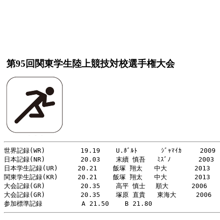
第95回関東学生陸上競技対校選手権大会
世界記録(WR)         19.19    U.ﾎﾞﾙﾄ      ｼﾞｬﾏｲｶ   　2009

日本記録(NR)         20.03    末續 慎吾   ﾐｽﾞﾉ       2003

日本学生記録(UR)     20.21    飯塚 翔太   中大       2013

関東学生記録(KR)     20.21    飯塚 翔太   中大       2013

大会記録(GR)         20.35    高平 慎士　 順大　　　 2006

大会記録(GR)         20.35    塚原 直貴   東海大     2006
