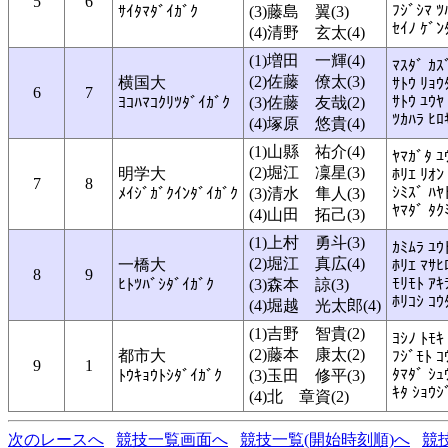
5
6
ﾌｼﾞｼﾏ ﾂ
ｻｲﾀﾏﾀﾞｲｶﾞｸ
(3)藤島 翼(3)
ｾｲﾉ ｹﾞﾝ
(4)清野 玄太(4)
(1)増田 一輝(4)
ﾏｽﾀﾞ ｶｽ
(2)佐藤 僚太(3)
横国大
ｻﾄｳ ﾘｮｳ
6
7
ｻﾄｳ ﾕｳﾔ
ﾖｺﾊﾏｺｸﾘﾂﾀﾞｲｶﾞｸ
(3)佐藤 友哉(2)
ﾂｶﾊﾗ ﾋﾛ
(4)塚原 悠貴(4)
(1)山縣 祐介(4)
ﾔﾏｶﾞﾀ ﾕ
(2)堀江 凜星(3)
明学大
ﾎﾘｴ ﾘｵﾝ
7
8
ｼﾐｽﾞ ﾊﾔ
ﾒｲｼﾞｶﾞｸｲﾝﾀﾞｲｶﾞｸ
(3)清水 隼人(3)
ﾔﾏﾀﾞ ﾀｸ
(4)山田 拓己(3)
(1)上村 勇斗(3)
ｶﾐﾑﾗ ﾕｳ
(2)堀江 真広(4)
一橋大
ﾎﾘｴ ﾏｻﾋ
8
9
ﾓﾘﾓﾄ ｱｷ
ﾋﾄﾂﾊﾞｼﾀﾞｲｶﾞｸ
(3)森本 諒(3)
ﾎﾘｺｼ ｺｳ
(4)堀越 光太郎(4)
(1)吉野 智貴(2)
ﾖｼﾉ ﾄﾓｷ
(2)藤本 康太(2)
都市大
ﾌｼﾞﾓﾄ ｺ
9
1
ﾀﾏﾀﾞ ｼｭ
ﾄｳｷｮｳﾄｼﾀﾞｲｶﾞｸ
(3)玉田 修平(3)
ｷﾀ ｼｮｳｼ
(4)北 章資(2)
次のレースへ
競技一覧画面へ
競技一覧(開始時刻順)へ
競