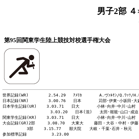
男子2部 ４
第95回関東学生陸上競技対校選手権大会
世界記録(WR)        2.54.29   ｱﾒﾘｶ       A.ヴｧﾙﾓﾝ/Q.ﾜｯﾂ/H.ﾚｲ
日本記録(NR)        3.00.76   日本       苅部･伊東･小坂田･大森 
日本学生記録(UR)    3.03.71   日大       小林･向井･中川･山村    
               　　 3.03.20   日本(混)   太田･堀籠･山口･成迫  
関東学生記録(KR)    3.03.71   日大       小林･向井･中川･山村    
大会記録(GR)2部     3.08.70　 大東大　　 藤田・大谷・中村・伊
　　　　　　3部　　 3.15.77　　順大院　　大岐・千葉･石井・秋元　　