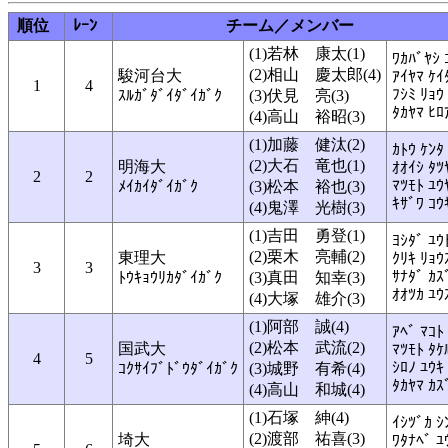
順位
ﾚｰﾝ
チーム／メンバー
(1)若林 康太(1)
ﾜｶﾊﾞﾔｼ 
(2)相山 慶太郎(4)
駿河台大
ｱｲﾔﾏ ｹｲ
1
4
ﾌｼﾐ ﾘｮｳ
ｽﾙｶﾞﾀﾞｲﾀﾞｲｶﾞｸ
(3)伏見 亮(3)
ﾀｶﾔﾏ ﾋﾛ
(4)高山 裕昭(3)
(1)加藤 健汰(2)
ｶﾄｳ ｹﾝﾀ
(2)大石 竜也(1)
明海大
ｵｵｲｼ ﾀﾂ
2
2
ﾏﾂﾓﾄ ﾕｳ
ﾒｲｶｲﾀﾞｲｶﾞｸ
(3)松本 裕也(3)
ｷｻﾞﾜ ｺｳ
(4)鬼澤 光樹(3)
(1)吉田 勇登(1)
ﾖｼﾀﾞ ﾕｳ
(2)栗木 亮輔(2)
東理大
ｸﾘｷ ﾘｮｳ
3
3
ｻﾅﾀﾞ ｶｽ
ﾄｳｷｮｳﾘｶﾀﾞｲｶﾞｸ
(3)真田 知幸(3)
ｵｵﾂｶ ﾕｳ
(4)大塚 雄介(3)
(1)阿部 誠(4)
ｱﾍﾞ ﾏｺﾄ
(2)松本 武流(2)
国武大
ﾏﾂﾓﾄ ﾀｹ
4
5
ｼﾛﾉ ﾕｳｷ
ｺｸｻｲﾌﾞﾄﾞｳﾀﾞｲｶﾞｸ
(3)城野 有希(4)
ﾀｶﾔﾏ ｶｽ
(4)高山 和城(4)
(1)石塚 紳(4)
ｲｼﾂﾞｶ ｼ
(2)渡部 祐喜(3)
埼大
ﾜﾀﾅﾍﾞ ﾕ