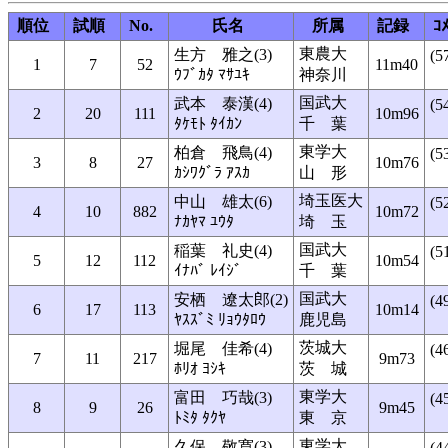
順位
試順
No.
氏名
所属
記録
ｺ
東農大
生方 雅之(3)
(5
1
7
52
11m40
ｳﾌﾞｶﾀ ﾏｻﾕｷ
神奈川
国武大
武本 泰漢(4)
(5
2
20
111
10m96
ﾀｹﾓﾄ ﾀｲｶﾝ
千 葉
東学大
柏倉 飛鳥(4)
(5
3
8
27
10m76
ｶｼﾜｸﾞﾗ ｱｽｶ
山 形
埼玉医大
中山 雄太(6)
(5
4
10
882
10m72
ﾅｶﾔﾏ ﾕｳﾀ
埼 玉
国武大
稲葉 礼史(4)
(5
5
12
112
10m54
ｲﾅﾊﾞ ﾚｲｼﾞ
千 葉
国武大
安栖 遼太郎(2)
(4
6
17
113
10m14
ﾔｽｽﾞﾐ ﾘｮｳﾀﾛｳ
鹿児島
茨城大
堀尾 佳希(4)
(4
7
11
217
9m73
ﾎﾘｵ ﾖｼｷ
茨 城
東学大
富田 巧哉(3)
(4
8
9
26
9m45
ﾄﾐﾀ ﾀｸﾔ
東 京
東学大
久保 敬寛(3)
(4