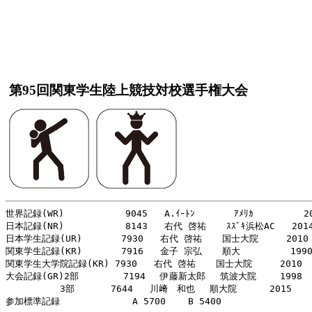
第95回関東学生陸上競技対校選手権大会
世界記録(WR)           9045   A.ｲｰﾄﾝ       ｱﾒﾘｶ         20
日本記録(NR)           8143   右代 啓祐  　ｽｽﾞｷ浜松AC   2014
日本学生記録(UR)       7930   右代 啓祐  　国士大院     2010

関東学生記録(KR)       7916   金子 宗弘  　順大         1990
関東学生大学院記録(KR) 7930   右代 啓祐  　国士大院     2010

大会記録(GR)2部        7194　 伊藤新太郎　 筑波大院　　 1998

　　　　　　3部　　　　7644   川﨑　和也　 順大院　　　 2015
