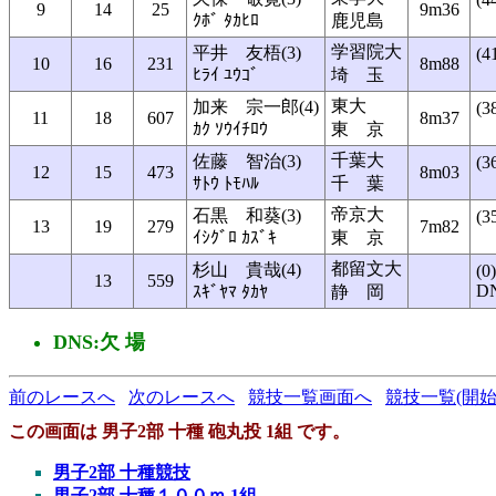
9
14
25
9m36
ｸﾎﾞ ﾀｶﾋﾛ
鹿児島
学習院大
平井 友梧(3)
(4
10
16
231
8m88
ﾋﾗｲ ﾕｳｺﾞ
埼 玉
東大
加来 宗一郎(4)
(3
11
18
607
8m37
ｶｸ ｿｳｲﾁﾛｳ
東 京
千葉大
佐藤 智治(3)
(3
12
15
473
8m03
ｻﾄｳ ﾄﾓﾊﾙ
千 葉
帝京大
石黒 和葵(3)
(3
13
19
279
7m82
ｲｼｸﾞﾛ ｶｽﾞｷ
東 京
都留文大
杉山 貴哉(4)
(0)
13
559
D
ｽｷﾞﾔﾏ ﾀｶﾔ
静 岡
DNS:欠 場
前のレースへ
次のレースへ
競技一覧画面へ
競技一覧(開始
この画面は 男子2部 十種 砲丸投 1組 です。
男子2部 十種競技
男子2部 十種１００ｍ 1組