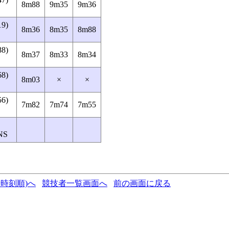
8m88
9m35
9m36
19)
8m36
8m35
8m88
88)
8m37
8m33
8m34
68)
8m03
×
×
56)
7m82
7m74
7m55
NS
時刻順)へ
競技者一覧画面へ
前の画面に戻る