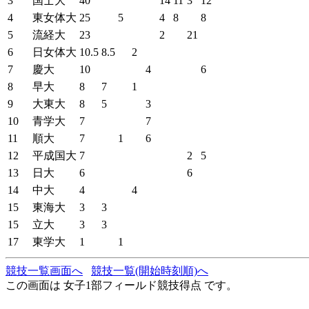
3
国士大
40
14
11
3
12
4
東女体大
25
5
4
8
8
5
流経大
23
2
21
6
日女体大
10.5
8.5
2
7
慶大
10
4
6
8
早大
8
7
1
9
大東大
8
5
3
10
青学大
7
7
11
順大
7
1
6
12
平成国大
7
2
5
13
日大
6
6
14
中大
4
4
15
東海大
3
3
15
立大
3
3
17
東学大
1
1
競技一覧画面へ
競技一覧(開始時刻順)へ
この画面は 女子1部フィールド競技得点 です。