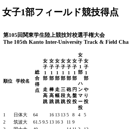
女子1部フィールド競技得点
第105回関東学生陸上競技対校選手権大会
The 105th Kanto Inter-University Track & Field Ch
女
女
女
女
女
女
女
子
女
1
子
子
子
子
子
子
子
総
部
1
1
1
1
1
1
1
合
部
部
部
部
部
部
部
順位
学校名
ハ
得
走
棒
走
三
砲
円
ン
や
点
高
高
幅
段
丸
盤
マ
り
跳
跳
跳
跳
投
投
ー
投
投
1
日体大
64
16
13
13
5
8
4
5
2
筑波大
61.5
9.5
13
16
3
11
9