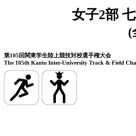
女子2部 
(
第105回関東学生陸上競技対校選手権大会
The 105th Kanto Inter-University Track & Field Ch