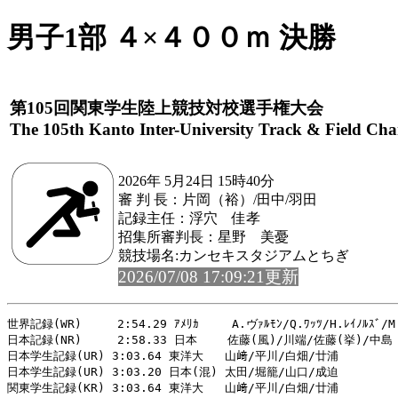
男子1部 ４×４００ｍ 決勝
第105回関東学生陸上競技対校選手権大会
The 105th Kanto Inter-University Track & Field Ch
2026年 5月24日 15時40分
審 判 長：片岡（裕）/田中/羽田
記録主任：浮穴 佳孝
招集所審判長：星野 美憂
競技場名:カンセキスタジアムとちぎ
2026/07/08 17:09:21更新
世界記録(WR)     2:54.29 ｱﾒﾘｶ   　A.ヴｧﾙﾓﾝ/Q.ﾜｯﾂ/H.ﾚｲﾉﾙｽﾞ/M.ｼ
日本記録(NR)     2:58.33 日本 　　佐藤(風)/川端/佐藤(挙)/中島　
日本学生記録(UR) 3:03.64 東洋大   山﨑/平川/白畑/廿浦         
日本学生記録(UR) 3:03.20 日本(混) 太田/堀籠/山口/成迫  　　　　  
関東学生記録(KR) 3:03.64 東洋大   山﨑/平川/白畑/廿浦  　　　    