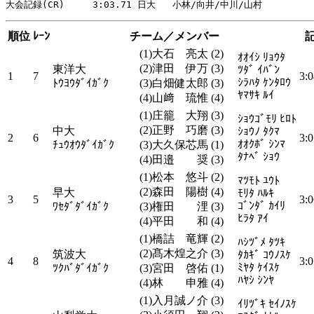
順位
ﾚｰﾝ
チーム／メンバー
(1)大石 亮太 (2)
ｵｵｲｼ ﾘｮｳﾀ
(2)津田 伊万 (3)
東洋大
ﾂﾀﾞ ｲﾊﾞﾝ
1
7
3:0
ｼﾗﾊﾀ ｹﾝﾀﾛｳ
ﾄｳﾖｳﾀﾞｲｶﾞｸ
(3)白畑健太郎 (3)
ﾔﾏｻｷ ﾙｲ
(4)山﨑 琉惟 (4)
(1)庄籠 大翔 (3)
ｼｮｳｺﾞﾓﾘ ﾋﾛﾄ
(2)正野 巧磨 (3)
中大
ｼｮｳﾉ ﾀｸﾏ
2
6
3:0
ｵｵｸﾎﾞ ｼﾝﾏ
ﾁｭｳｵｳﾀﾞｲｶﾞｸ
(3)大久保芯馬 (1)
ﾀﾅﾍﾞ ｼｮｳ
(4)田邉 奨 (3)
(1)松本 悠斗 (2)
ﾏﾂﾓﾄ ﾕｳﾄ
(2)森田 陽樹 (4)
早大
ﾓﾘﾀ ﾊﾙｷ
3
5
3:0
ｺﾞﾝﾀﾞ ｶｲﾘ
ﾜｾﾀﾞﾀﾞｲｶﾞｸ
(3)権田 浬 (3)
ﾋﾗﾀ ｱｲ
(4)平田 和 (4)
(1)橋詰 竜輝 (2)
ﾊｼﾂﾞﾒ ﾀﾂｷ
(2)髙木煌之介 (3)
筑波大
ﾀｶｷﾞ ｺｳﾉｽｹ
4
8
3:0
ﾐﾔﾀ ｹｲｽｹ
ﾂｸﾊﾞﾀﾞｲｶﾞｸ
(3)宮田 啓佑 (1)
ﾊﾔｼ ｼﾝﾔ
(4)林 申雅 (4)
(1)入月誠ノ介 (3)
ｲﾘﾂﾞｷ ｾｲﾉｽｹ