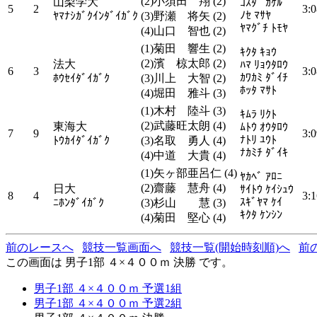
(2)小須田 翔 (2)
山梨学大
ｺｽﾀﾞ ｶｹﾙ
5
2
3:0
ﾉｾ ﾏｻﾔ
ﾔﾏﾅｼｶﾞｸｲﾝﾀﾞｲｶﾞｸ
(3)野瀬 将矢 (2)
ﾔﾏｸﾞﾁ ﾄﾓﾔ
(4)山口 智也 (2)
(1)菊田 響生 (2)
ｷｸﾀ ｷｮｳ
(2)濱 椋太郎 (2)
法大
ﾊﾏ ﾘｮｳﾀﾛｳ
6
3
3:0
ｶﾜｶﾐ ﾀﾞｲﾁ
ﾎｳｾｲﾀﾞｲｶﾞｸ
(3)川上 大智 (2)
ﾎｯﾀ ﾏｻﾄ
(4)堀田 雅斗 (3)
(1)木村 陸斗 (3)
ｷﾑﾗ ﾘｸﾄ
(2)武藤旺太朗 (4)
東海大
ﾑﾄｳ ｵｳﾀﾛｳ
7
9
3:0
ﾅﾄﾘ ﾕｳﾄ
ﾄｳｶｲﾀﾞｲｶﾞｸ
(3)名取 勇人 (4)
ﾅｶﾐﾁ ﾀﾞｲｷ
(4)中道 大貴 (4)
(1)矢ヶ部亜呂仁 (4)
ﾔｶﾍﾞ ｱﾛﾆ
(2)齋藤 慧舟 (4)
日大
ｻｲﾄｳ ｹｲｼｭｳ
8
4
3:1
ｽｷﾞﾔﾏ ｹｲ
ﾆﾎﾝﾀﾞｲｶﾞｸ
(3)杉山 慧 (3)
ｷｸﾀ ｹﾝｼﾝ
(4)菊田 堅心 (4)
前のレースへ
競技一覧画面へ
競技一覧(開始時刻順)へ
前
この画面は 男子1部 ４×４００ｍ 決勝 です。
男子1部 ４×４００ｍ 予選1組
男子1部 ４×４００ｍ 予選2組