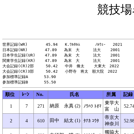
競技場
世界記録(WR)    　  45.94   K.ﾜﾙﾎﾙﾑ  　　 ﾉﾙｳｪｰ   2021

日本記録(NR)    　　47.89   為末　大   　 法大    2001

日本学生記録(UR)    47.89   為末　大   　 法大    2001

関東学生記録(KR)    47.89   為末　大   　 法大    2001

大会記録(CR)2部     50.42   中井　脩太    大東大　2022

大会記録(CR)3部     50.42   小野寺　将太　順大院　2022

参加標準記録A     　53.90

順位
ﾚｰﾝ
No.
氏名
所属
記録
東学大
納原 永真 (2)
1
7
271
ﾉｳﾊﾗ ﾄｵﾏ
52.7
富 山
帝京大
田中 結太 (1)
2
4
610
ﾀﾅｶ ﾕｳﾀ
52.9
神奈川
獨協大