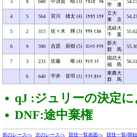
中須賀 晴 (3)
3
8
688
ﾅｶｽｶﾞ ﾊﾙ
54.1
学 連
立大
宮川 雄太 (4)
4
5
564
ﾐﾔｶﾜ ﾕｳﾀ
54.2
東 京
流経大
佐々木 輝 (3)
5
2
315
ｻｻｷ ﾋｶﾙ
55.0
千 葉
群大
吉原 辰樹 (5)
6
9
590
ﾖｼﾊﾗ ﾀﾂｷ
55.3
群 馬
国武大
佐藤 唯 (4)
7
3
233
ｻﾄｳ ﾕｲ
56.1
福 島
東農大
平井 音羽 (1)
6
640
ﾋﾗｲ ｵﾄﾊ
群 馬
qJ :ジュリーの決定
DNF:途中棄権
前のレースへ
次のレースへ
競技一覧画面へ
競技一覧(開始