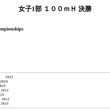
女子1部 １００ｍＨ 決勝
ampionships
  2022

024

25

012

5

2012
