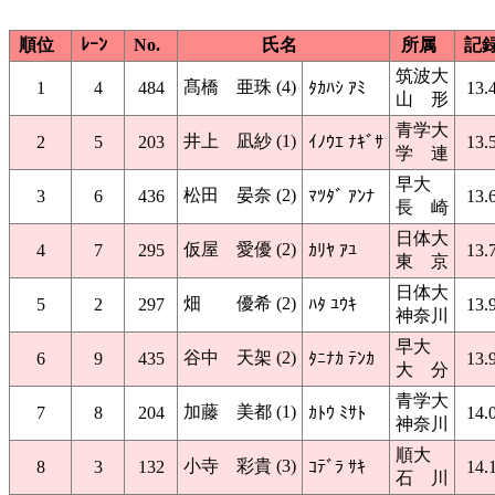
順位
ﾚｰﾝ
No.
氏名
所属
記
筑波大
髙橋 亜珠 (4)
1
4
484
ﾀｶﾊｼ ｱﾐ
13.
山 形
青学大
井上 凪紗 (1)
2
5
203
ｲﾉｳｴ ﾅｷﾞｻ
13.
学 連
早大
松田 晏奈 (2)
3
6
436
ﾏﾂﾀﾞ ｱﾝﾅ
13.
長 崎
日体大
仮屋 愛優 (2)
4
7
295
ｶﾘﾔ ｱﾕ
13.
東 京
日体大
畑 優希 (2)
5
2
297
ﾊﾀ ﾕｳｷ
13.
神奈川
早大
谷中 天架 (2)
6
9
435
ﾀﾆﾅｶ ﾃﾝｶ
13.
大 分
青学大
加藤 美都 (1)
7
8
204
ｶﾄｳ ﾐｻﾄ
14.
神奈川
順大
小寺 彩貴 (3)
8
3
132
ｺﾃﾞﾗ ｻｷ
14.
石 川