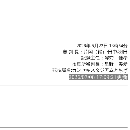
2026年 5月22日 13時54分
審 判 長：片岡（裕）/田中/羽田
記録主任：浮穴 佳孝
招集所審判長：星野 美憂
競技場名:カンセキスタジアムとちぎ
2026/07/08 17:09:21更新