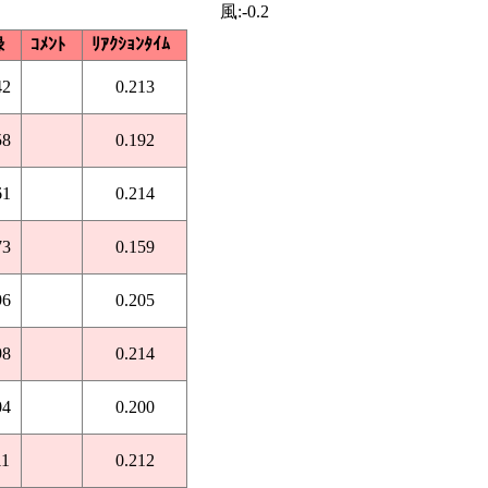
風:-0.2
録
ｺﾒﾝﾄ
ﾘｱｸｼｮﾝﾀｲﾑ
42
0.213
58
0.192
61
0.214
73
0.159
96
0.205
98
0.214
04
0.200
11
0.212