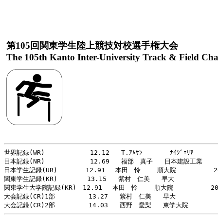
第105回関東学生陸上競技対校選手権大会
The 105th Kanto Inter-University Track & Field Ch
世界記録(WR)         　 12.12   T.ｱﾑｻﾝ       ﾅｲｼﾞｪﾘｱ       
日本記録(NR)         　 12.69   福部　真子   日本建設工業    2
日本学生記録(UR)　　    12.91　 本田　怜　　 順大院        　20
関東学生記録(KR)     　 13.15   紫村　仁美   早大       　   2
関東学生大学院記録(KR)　12.91　 本田　怜　 　順大院　        202
大会記録(CR)1部     　  13.27   紫村　仁美   早大        　  