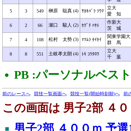
立大
榊原 聡真 (4)
5
3
549
ｻｶｷﾊﾞﾗ ｿｳﾏ
愛 知
作新大
瀬口 駿人 (2)
6
2
66
ｾｸﾞﾁ ﾊﾔﾄ
茨 城
関東学園大
松村 太勢 (3)
7
4
108
ﾏﾂﾑﾗ ﾀｲｾｲ
群 馬
立大
土岐孝太朗 (4)
8
8
551
ﾄｷ ｺｳﾀﾛｳ
千 葉
PB :パーソナルベス
前のレースへ
競技一覧画面へ
競技一覧(開始時刻順)へ
前
この画面は 男子2部 ４０
男子2部 ４００ｍ 予選