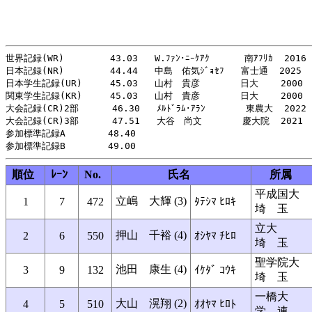
世界記録(WR)     　　43.03   W.ﾌｧﾝ･ﾆｰｹｱｸ 　　  南ｱﾌﾘｶ  2016

日本記録(NR)     　　44.44   中島　佑気ｼﾞｮｾﾌ   富士通  2025

日本学生記録(UR)     45.03   山村　貴彦 　　   日大    2000

関東学生記録(KR)     45.03   山村　貴彦  　　  日大    2000

大会記録(CR)2部      46.30   ﾒﾙﾄﾞﾗﾑ･ｱﾗﾝ   　　 東農大  2022

大会記録(CR)3部      47.51   大谷　尚文  　　  慶大院  2021

参加標準記録A    　  48.40

順位
ﾚｰﾝ
No.
氏名
所属
平成国大
立嶋 大輝 (3)
1
7
472
ﾀﾃｼﾏ ﾋﾛｷ
埼 玉
立大
押山 千裕 (4)
2
6
550
ｵｼﾔﾏ ﾁﾋﾛ
埼 玉
聖学院大
池田 康生 (4)
3
9
132
ｲｹﾀﾞ ｺｳｷ
埼 玉
一橋大
大山 滉翔 (2)
4
5
510
ｵｵﾔﾏ ﾋﾛﾄ
学 連