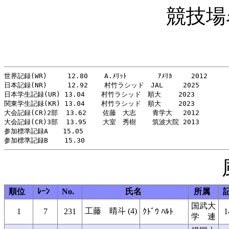
競技場
世界記録(WR)     12.80    A.ﾒﾘｯﾄ　      ｱﾒﾘｶ  　 2012

日本記録(NR)     12.92    村竹ラシッド　JAL　　　2025

日本学生記録(UR) 13.04    村竹ラシッド　順大　 　2023

関東学生記録(KR) 13.04    村竹ラシッド　順大　 　2023

大会記録(CR)2部  13.62    佐藤　大志    青学大 　2012

大会記録(CR)3部  13.95    大室　秀樹    筑波大院 2013

参加標準記録A  　15.05

順位
ﾚｰﾝ
No.
氏名
所属
国武大
工藤 晴斗 (4)
1
7
231
ｸﾄﾞｳ ﾊﾙﾄ
1
学 連