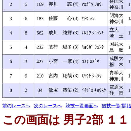
横国大
赤川 諒 (4)
2
5
169
ｱｶｶﾞﾜ ﾘｮｳ
1
神奈川
明海大
佐藤 心 (3)
3
6
183
ｻﾄｳ ｼﾝ
1
神奈川
立大
成川 純輝 (3)
4
8
562
ﾅﾙｶﾜ ｼﾞｭﾝｷ
1
埼 玉
国武大
茗荷 駿多 (3)
5
4
232
ﾐｮｳｶﾞ ｼｭﾝﾀ
1
鳥 取
成蹊大
小宮 一摩 (4)
6
3
427
ｺﾐﾔ ｶｽﾞﾏ
1
栃 木
青学大
宮内 翔哉 (3)
7
9
210
ﾐﾔｳﾁ ｼｮｳﾔ
1
神奈川
電通大
飯塚 恭佑 (2)
8
2
34
ｲｲﾂﾞｶ ｷｮｳｽｹ
1
静 岡
前のレースへ
次のレースへ
競技一覧画面へ
競技一覧(開始
この画面は 男子2部 １１