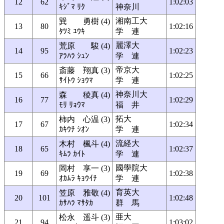
12
62
1:02:03
ｷｼﾞﾏ ﾘｸ
神奈川
湘南工大
巽 勇樹 (4)
13
80
1:02:16
ﾀﾂﾐ ﾕｳｷ
学 連
麗澤大
荒原 駿 (4)
14
95
1:02:23
ｱﾗﾊﾗ ｼｭﾝ
学 連
帝京大
斎藤 翔真 (3)
15
66
1:02:25
ｻｲﾄｳ ｼｮｳﾏ
学 連
神奈川大
森 稜真 (4)
16
77
1:02:29
ﾓﾘ ﾘｮｳﾏ
福 井
拓大
柿内 心温 (3)
17
67
1:02:34
ｶｷｳﾁ ｼｵﾝ
学 連
流経大
木村 楓斗 (4)
18
65
1:02:37
ｷﾑﾗ ｶｲﾄ
学 連
國學院大
岡村 享一 (3)
19
69
1:02:38
ｵｶﾑﾗ ｷｮｳｲﾁ
学 連
育英大
笠原 雅敬 (4)
20
101
1:02:48
ｶｻﾊﾗ ﾏｻﾀｶ
群 馬
亜大
松永 遥斗 (3)
21
94
1:03:02