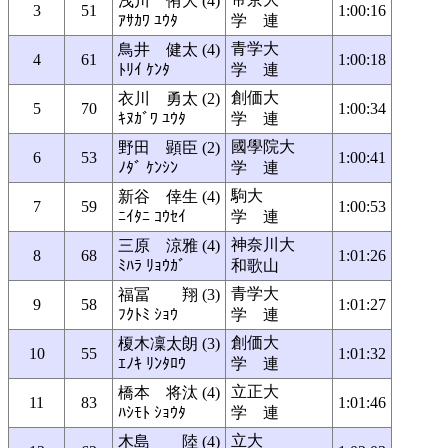
浅川 侑大 (4)
3
51
1:00:16
ｱｻｶﾜ ﾕｳﾀ
学 連
青学大
鳥井 健太 (4)
4
61
1:00:18
ﾄﾘｲ ｹﾝﾀ
学 連
創価大
衣川 勇太 (2)
5
70
1:00:34
ｷﾇｶﾞﾜ ﾕｳﾀ
学 連
國學院大
野田 顕臣 (2)
6
53
1:00:41
ﾉﾀﾞ ｹﾝｼﾝ
学 連
駒大
新谷 倖生 (4)
7
59
1:00:53
ﾆｲﾀﾆ ｺｳｾｲ
学 連
神奈川大
三原 涼雅 (4)
8
68
1:01:26
ﾐﾊﾗ ﾘｮｳｶﾞ
和歌山
青学大
福冨 翔 (3)
9
58
1:01:27
ﾌｸﾄﾐ ｼｮｳ
学 連
創価大
榎木凜太朗 (3)
10
55
1:01:32
ｴﾉｷ ﾘﾝﾀﾛｳ
学 連
立正大
橋本 将汰 (4)
11
83
1:01:46
ﾊｼﾓﾄ ｼｮｳﾀ
学 連
立大
木島 陸 (4)