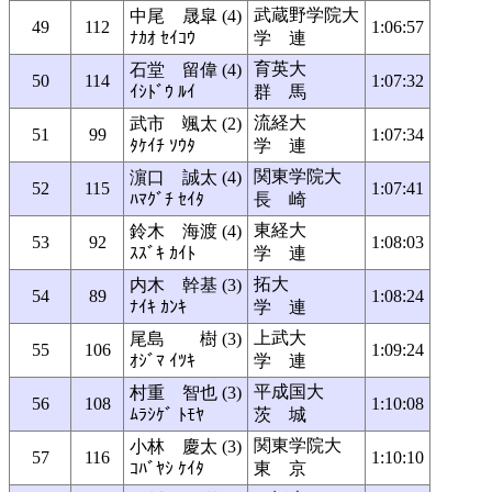
武蔵野学院大
中尾 晟皐 (4)
49
112
1:06:57
ﾅｶｵ ｾｲｺｳ
学 連
育英大
石堂 留偉 (4)
50
114
1:07:32
ｲｼﾄﾞｳ ﾙｲ
群 馬
流経大
武市 颯太 (2)
51
99
1:07:34
ﾀｹｲﾁ ｿｳﾀ
学 連
関東学院大
濵口 誠太 (4)
52
115
1:07:41
ﾊﾏｸﾞﾁ ｾｲﾀ
長 崎
東経大
鈴木 海渡 (4)
53
92
1:08:03
ｽｽﾞｷ ｶｲﾄ
学 連
拓大
内木 幹基 (3)
54
89
1:08:24
ﾅｲｷ ｶﾝｷ
学 連
上武大
尾島 樹 (3)
55
106
1:09:24
ｵｼﾞﾏ ｲﾂｷ
学 連
平成国大
村重 智也 (3)
56
108
1:10:08
ﾑﾗｼｹﾞ ﾄﾓﾔ
茨 城
関東学院大
小林 慶太 (3)
57
116
1:10:10
ｺﾊﾞﾔｼ ｹｲﾀ
東 京