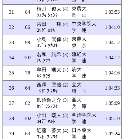
東農大
植月 俊太 (4)
31
84
1:03:53
ｳｴﾂｷ ｼｭﾝﾀ
岡 山
中央学院大
吉田 翔 (4)
32
86
1:04:10
ﾖｼﾀﾞ ｶｹﾙ
学 連
東農大
小島 嵩倖 (2)
33
98
1:04:12
ｺｼﾞﾏ ﾀｶﾕｷ
東 京
流経大
名和 純希 (3)
34
107
1:04:12
ﾅﾜ ｱﾂｷ
学 連
駒大
牟田 颯太 (2)
35
78
1:04:16
ﾑﾀ ｿｳﾀ
学 連
立大
西澤 匡哉 (2)
36
64
1:04:33
ﾆｼｻﾞﾜ ﾏｻﾔ
埼 玉
亜大
鍜治進之介 (3)
37
82
1:05:09
ｶｼﾞ ｼﾝﾉｽｹ
兵 庫
明治学院大
小出 暖人 (3)
38
102
1:05:10
ｺｲﾃﾞ ﾊﾙﾄ
学 連
日本薬大
近藤 蒼大 (4)
39
63
1:05:24
ｺﾝﾄﾞｳ ｿｳﾀ
学 連