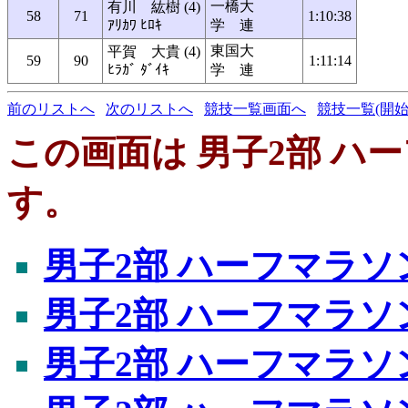
一橋大
有川 紘樹 (4)
58
71
1:10:38
ｱﾘｶﾜ ﾋﾛｷ
学 連
東国大
平賀 大貴 (4)
59
90
1:11:14
ﾋﾗｶﾞ ﾀﾞｲｷ
学 連
前のリストへ
次のリストへ
競技一覧画面へ
競技一覧(開始
この画面は 男子2部 ハー
す。
男子2部 ハーフマラソ
男子2部 ハーフマラソ
男子2部 ハーフマラソ