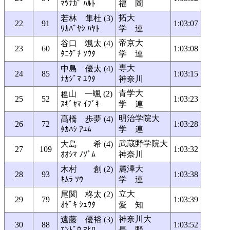
ﾏﾂﾅｶﾞ ﾊﾙﾄ
福 岡
拓大
若林 隼杜 (3)
22
91
1:03:07
ﾜｶﾊﾞﾔｼ ﾊﾔﾄ
学 連
帝京大
谷口 颯太 (4)
23
60
1:03:08
ﾀﾆｸﾞﾁ ｿｳﾀ
学 連
専大
中島 優太 (4)
24
85
1:03:15
ﾅｶｼﾞﾏ ﾕｳﾀ
神奈川
青学大
山 一颯 (2)
25
52
1:03:23
ｽｷﾞﾔﾏ ｲﾌﾞｷ
学 連
明治学院大
髙橋 歩夢 (4)
26
72
1:03:28
ﾀｶﾊｼ ｱﾕﾑ
学 連
武蔵野学院大
大島 希 (4)
27
109
1:03:32
ｵｵｼﾏ ﾉｿﾞﾑ
神奈川
麗澤大
木村 創 (2)
28
93
1:03:38
ｷﾑﾗ ｿｳ
学 連
立大
尾関 柊太 (2)
29
79
1:03:39
ｵｾﾞｷ ｼｭｳﾀ
愛 知
神奈川大
遠藤 優裕 (3)
30
88
1:03:52
ｴﾝﾄﾞｳ ﾏﾋﾛ
長 野