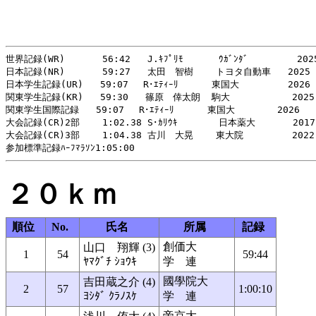
世界記録(WR)     　56:42   J.ｷﾌﾟﾘﾓ   　　ｳｶﾞﾝﾀﾞ　       2025
日本記録(NR)     　59:27   太田　智樹    トヨタ自動車   2025

日本学生記録(UR)   59:07　 R･ｴﾃｨｰﾘ　　 　東国大　       2026

関東学生記録(KR)   59:30   篠原　倖太朗  駒大           2025 
関東学生国際記録   59:07　 R･ｴﾃｨｰﾘ　　 　東国大　　　　 2026

大会記録(CR)2部    1:02.38 S･ｶﾘｳｷ    　　日本薬大　     2017

大会記録(CR)3部    1:04.38 古川　大晃    東大院   　    2022

２０ｋｍ
順位
No.
氏名
所属
記録
創価大
山口 翔輝 (3)
1
54
59:44
ﾔﾏｸﾞﾁ ｼｮｳｷ
学 連
國學院大
吉田蔵之介 (4)
2
57
1:00:10
ﾖｼﾀﾞ ｸﾗﾉｽｹ
学 連
帝京大