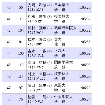
日本薬大
光岡 和哉 (4)
40
56
1:05:26
ﾐﾂｵｶ ｶｽﾞﾔ
学 連
桜美林大
丸橋 世尚 (3)
41
110
1:05:32
ﾏﾙﾊﾞｼ ｾﾅ
学 連
武蔵野学院大
川村 飛翔 (3)
42
104
1:05:32
ｶﾜﾑﾗ ﾂﾊﾞｻ
学 連
専大
松本 崇吹 (2)
43
81
1:05:55
ﾏﾂﾓﾄ ﾀｶﾔ
佐 賀
上武大
吉永 歩 (4)
44
100
1:06:02
ﾖｼﾅｶﾞ ｱﾕﾑ
学 連
関東学院大
春山 祐輔 (4)
45
113
1:06:03
ﾊﾙﾔﾏ ﾕｳｽｹ
茨 城
桜美林大
村上 隼梧 (4)
46
117
1:06:06
ﾑﾗｶﾐ ｼﾞｭﾝｺﾞ
学 連
東国大
藤田 篤史 (3)
47
97
1:06:22
ﾌｼﾞﾀ ｱﾂｼ
学 連
中央学院大
徳善 龍 (3)
48
76
1:06:24
ﾄｸｾﾞﾝ ﾘｭｳ
学 連