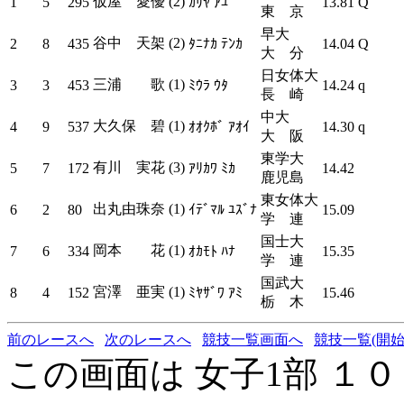
仮屋 愛優 (2)
1
5
295
ｶﾘﾔ ｱﾕ
13.81
Q
東 京
早大
谷中 天架 (2)
2
8
435
ﾀﾆﾅｶ ﾃﾝｶ
14.04
Q
大 分
日女体大
三浦 歌 (1)
3
3
453
ﾐｳﾗ ｳﾀ
14.24
q
長 崎
中大
大久保 碧 (1)
4
9
537
ｵｵｸﾎﾞ ｱｵｲ
14.30
q
大 阪
東学大
有川 実花 (3)
5
7
172
ｱﾘｶﾜ ﾐｶ
14.42
鹿児島
東女体大
出丸由珠奈 (1)
6
2
80
ｲﾃﾞﾏﾙ ﾕｽﾞﾅ
15.09
学 連
国士大
岡本 花 (1)
7
6
334
ｵｶﾓﾄ ﾊﾅ
15.35
学 連
国武大
宮澤 亜実 (1)
8
4
152
ﾐﾔｻﾞﾜ ｱﾐ
15.46
栃 木
前のレースへ
次のレースへ
競技一覧画面へ
競技一覧(開始
この画面は 女子1部 １０