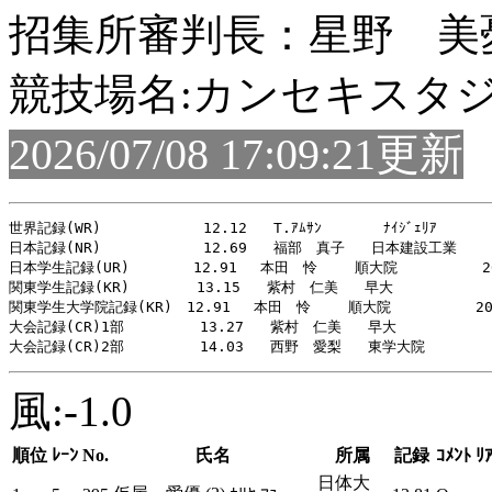
招集所審判長：星野 美
競技場名:カンセキスタ
2026/07/08 17:09:21更新
世界記録(WR)         　 12.12   T.ｱﾑｻﾝ       ﾅｲｼﾞｪﾘｱ       
日本記録(NR)         　 12.69   福部　真子   日本建設工業    2
日本学生記録(UR)　　    12.91　 本田　怜　　 順大院        　20
関東学生記録(KR)     　 13.15   紫村　仁美   早大       　   2
関東学生大学院記録(KR)　12.91　 本田　怜　 　順大院　        202
大会記録(CR)1部     　  13.27   紫村　仁美   早大        　  
風:-1.0
順位
ﾚｰﾝ
No.
氏名
所属
記録
ｺﾒﾝﾄ
ﾘ
日体大