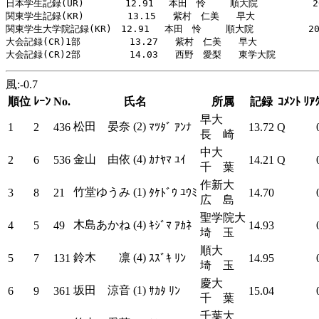
日本学生記録(UR)　　    12.91　 本田　怜　　 順大院        　20
関東学生記録(KR)     　 13.15   紫村　仁美   早大       　   2
関東学生大学院記録(KR)　12.91　 本田　怜　 　順大院　        202
大会記録(CR)1部     　  13.27   紫村　仁美   早大        　  
風:-0.7
順位
ﾚｰﾝ
No.
氏名
所属
記録
ｺﾒﾝﾄ
ﾘｱ
早大
松田 晏奈 (2)
1
2
436
ﾏﾂﾀﾞ ｱﾝﾅ
13.72
Q
長 崎
中大
金山 由依 (4)
2
6
536
ｶﾅﾔﾏ ﾕｲ
14.21
Q
千 葉
作新大
竹堂ゆうみ (1)
3
8
21
ﾀｹﾄﾞｳ ﾕｳﾐ
14.70
広 島
聖学院大
木島あかね (4)
4
5
49
ｷｼﾞﾏ ｱｶﾈ
14.93
埼 玉
順大
鈴木 凛 (4)
5
7
131
ｽｽﾞｷ ﾘﾝ
14.95
埼 玉
慶大
坂田 涼音 (1)
6
9
361
ｻｶﾀ ﾘﾝ
15.04
千 葉
千葉大