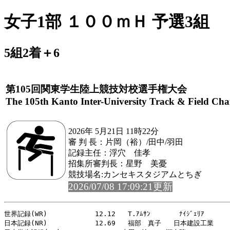
女子1部 １００ｍＨ 予選3組
5組2着＋6
第105回関東学生陸上競技対校選手権大会
The 105th Kanto Inter-University Track & Field Ch
2026年 5月21日 11時22分
審 判 長：片岡（裕）/田中/羽田
記録主任：浮穴 佳孝
招集所審判長：星野 美憂
競技場名:カンセキスタジアムとちぎ
2026/07/08 17:09:21更新
世界記録(WR)         　 12.12   T.ｱﾑｻﾝ       ﾅｲｼﾞｪﾘｱ       
日本記録(NR)         　 12.69   福部　真子   日本建設工業    2