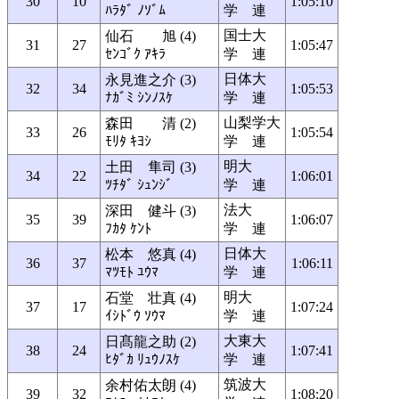
30
10
1:05:10
ﾊﾗﾀﾞ ﾉｿﾞﾑ
学 連
国士大
仙石 旭 (4)
31
27
1:05:47
ｾﾝｺﾞｸ ｱｷﾗ
学 連
日体大
永見進之介 (3)
32
34
1:05:53
ﾅｶﾞﾐ ｼﾝﾉｽｹ
学 連
山梨学大
森田 清 (2)
33
26
1:05:54
ﾓﾘﾀ ｷﾖｼ
学 連
明大
土田 隼司 (3)
34
22
1:06:01
ﾂﾁﾀﾞ ｼｭﾝｼﾞ
学 連
法大
深田 健斗 (3)
35
39
1:06:07
ﾌｶﾀ ｹﾝﾄ
学 連
日体大
松本 悠真 (4)
36
37
1:06:11
ﾏﾂﾓﾄ ﾕｳﾏ
学 連
明大
石堂 壮真 (4)
37
17
1:07:24
ｲｼﾄﾞｳ ｿｳﾏ
学 連
大東大
日髙龍之助 (2)
38
24
1:07:41
ﾋﾀﾞｶ ﾘｭｳﾉｽｹ
学 連
筑波大
余村佑太朗 (4)
39
32
1:08:20