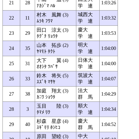
21
28
1:03:26
ﾅｶｼﾞﾏ ﾊﾙ
学 連
城西大
村木 風舞 (3)
22
11
1:03:32
ﾑﾗｷ ﾌｳﾏ
学 連
慶大
田口 涼太 (3)
23
29
1:03:53
ﾀｸﾞﾁ ﾘｮｳﾀ
学 連
明大
山本 拓歩 (2)
24
35
1:04:00
ﾔﾏﾓﾄ ﾀｸﾄ
学 連
日体大
大下 翼 (4)
25
31
1:04:00
ｵｵｼﾀ ﾂﾊﾞｻ
学 連
筑波大
鈴木 将矢 (5)
26
33
1:04:07
ｽｽﾞｷ ﾏｻﾔ
学 連
法大
加庭 翔太 (3)
27
38
1:04:29
ｶﾆﾜ ｼｮｳﾀ
群 馬
順大
玉目 陸 (3)
28
3
1:04:34
ﾀﾏﾒ ﾘｸ
学 連
慶大
杉森 星彦 (4)
29
40
1:04:52
ｽｷﾞﾓﾘ ﾎｼﾋｺ
群 馬
中大
原田 望睦 (3)