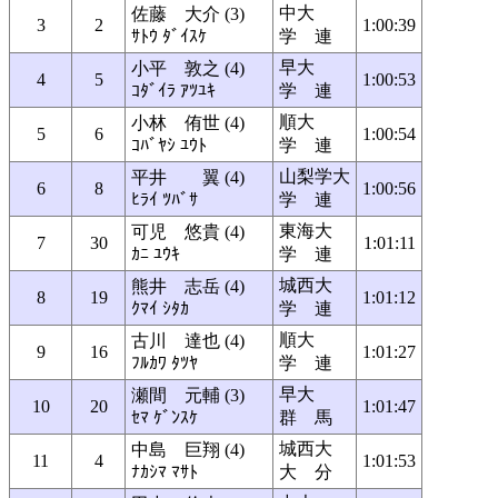
中大
佐藤 大介 (3)
3
2
1:00:39
ｻﾄｳ ﾀﾞｲｽｹ
学 連
早大
小平 敦之 (4)
4
5
1:00:53
ｺﾀﾞｲﾗ ｱﾂﾕｷ
学 連
順大
小林 侑世 (4)
5
6
1:00:54
ｺﾊﾞﾔｼ ﾕｳﾄ
学 連
山梨学大
平井 翼 (4)
6
8
1:00:56
ﾋﾗｲ ﾂﾊﾞｻ
学 連
東海大
可児 悠貴 (4)
7
30
1:01:11
ｶﾆ ﾕｳｷ
学 連
城西大
熊井 志岳 (4)
8
19
1:01:12
ｸﾏｲ ｼﾀｶ
学 連
順大
古川 達也 (4)
9
16
1:01:27
ﾌﾙｶﾜ ﾀﾂﾔ
学 連
早大
瀬間 元輔 (3)
10
20
1:01:47
ｾﾏ ｹﾞﾝｽｹ
群 馬
城西大
中島 巨翔 (4)
11
4
1:01:53
ﾅｶｼﾏ ﾏｻﾄ
大 分