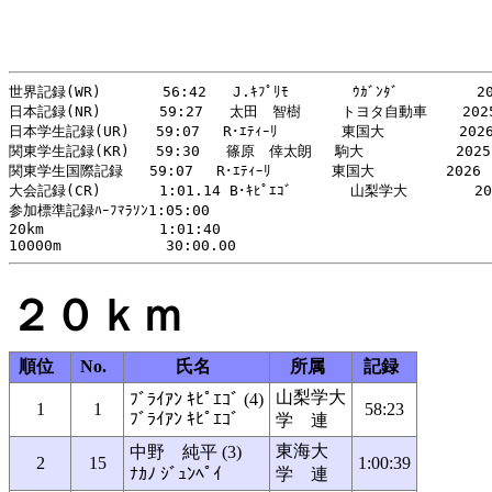
世界記録(WR)       56:42   J.ｷﾌﾟﾘﾓ   　　 ｳｶﾞﾝﾀﾞ　   　　 20
日本記録(NR)     　59:27   太田　智樹   　トヨタ自動車    2025
日本学生記録(UR)   59:07　 R･ｴﾃｨｰﾘ　　    東国大　　　　  2026
関東学生記録(KR)   59:30   篠原　倖太朗 　駒大  　　　　  2025 
関東学生国際記録   59:07　 R･ｴﾃｨｰﾘ　　 　 東国大　　　　　2026

大会記録(CR)  　   1:01.14 B･ｷﾋﾟｴｺﾞ  　   山梨学大   　   202
参加標準記録ﾊｰﾌﾏﾗｿﾝ1:05:00

20km  　　　　　   1:01:40

２０ｋｍ
順位
No.
氏名
所属
記録
山梨学大
ﾌﾞﾗｲｱﾝ ｷﾋﾟｴｺﾞ (4)
1
1
58:23
ﾌﾞﾗｲｱﾝ ｷﾋﾟｴｺﾞ
学 連
東海大
中野 純平 (3)
2
15
1:00:39
ﾅｶﾉ ｼﾞｭﾝﾍﾟｲ
学 連