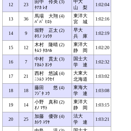
中大
田中 伶央 (3)
12
23
1:02:04
ﾀﾅｶ ﾚｵ
山 梨
東洋大
馬場 大翔 (4)
13
36
1:02:16
ﾊﾞﾊﾞ ﾋﾛﾄ
宮 城
早大
堀野 正太 (2)
14
9
1:02:19
ﾎﾘﾉ ｼｮｳﾀ
兵 庫
東洋大
木村 隆晴 (2)
15
12
1:02:20
ｷﾑﾗ ﾀｶﾊﾙ
静 岡
国士大
中村 貫太 (3)
16
7
1:02:32
ﾅｶﾑﾗ ｶﾝﾀ
学 連
大東大
西村 悠誠 (4)
17
21
1:03:02
ﾆｼﾑﾗ ﾕｳｾｲ
北海道
東海大
藤田 悠 (4)
18
18
1:03:08
ﾌｼﾞﾀ ﾕｳ
学 連
東洋大
小野 真和 (2)
19
14
1:03:15
ｵﾉ ﾏｻﾄ
静 岡
法大
加藤 優弥 (4)
20
25
1:03:21
ｶﾄｳ ﾕｳﾔ
学 連
国士大
中島 温 (3)