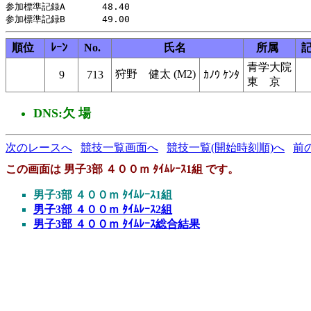
参加標準記録A     　48.40

順位
ﾚｰﾝ
No.
氏名
所属
青学大院
狩野 健太 (M2)
9
713
ｶﾉｳ ｹﾝﾀ
東 京
DNS:欠 場
次のレースへ
競技一覧画面へ
競技一覧(開始時刻順)へ
前
この画面は 男子3部 ４００ｍ ﾀｲﾑﾚｰｽ1組 です。
男子3部 ４００ｍ ﾀｲﾑﾚｰｽ1組
男子3部 ４００ｍ ﾀｲﾑﾚｰｽ2組
男子3部 ４００ｍ ﾀｲﾑﾚｰｽ総合結果