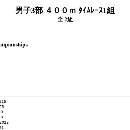
男子3部 ４００ｍ ﾀｲﾑﾚｰｽ1組
全 2組
ampionships
16

5

0

0

022

1
