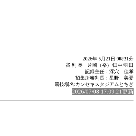
2026年 5月21日 9時31分
審 判 長：片岡（裕）/田中/羽田
記録主任：浮穴 佳孝
招集所審判長：星野 美憂
競技場名:カンセキスタジアムとちぎ
2026/07/08 17:09:21更新