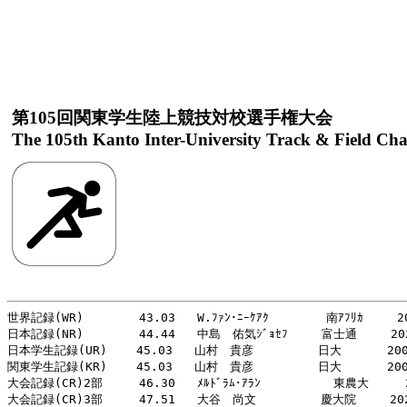
第105回関東学生陸上競技対校選手権大会
The 105th Kanto Inter-University Track & Field Ch
世界記録(WR)     　 43.03   W.ﾌｧﾝ･ﾆｰｹｱｸ  　　　 南ｱﾌﾘｶ   　20
日本記録(NR)     　 44.44   中島　佑気ｼﾞｮｾﾌ   　富士通　   202
日本学生記録(UR)    45.03   山村　貴彦  　　　  日大  　　 200
関東学生記録(KR)    45.03   山村　貴彦   　　　 日大   　　200
大会記録(CR)2部     46.30   ﾒﾙﾄﾞﾗﾑ･ｱﾗﾝ          東農大     2
大会記録(CR)3部     47.51   大谷　尚文   　　　 慶大院   　202