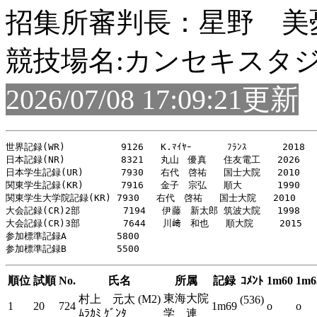
招集所審判長：星野 美
競技場名:カンセキスタ
2026/07/08 17:09:21更新
世界記録(WR)     　　　9126   K.ﾏｲﾔｰ  　　 ﾌﾗﾝｽ  　　 2018

日本記録(NR)    　　　 8321   丸山　優真   住友電工   2026

日本学生記録(UR)     　7930   右代　啓祐   国士大院   2010

関東学生記録(KR)    　 7916   金子　宗弘   順大  　　 1990

関東学生大学院記録(KR) 7930   右代　啓祐   国士大院   2010

大会記録(CR)2部     　 7194   伊藤　新太郎 筑波大院   1998

大会記録(CR)3部      　7644   川﨑　和也   順大院  　 2015

参加標準記録A    　　　5800

順位
試順
No.
氏名
所属
記録
ｺﾒﾝﾄ
1m60
1m6
東海大院
村上 元太 (M2)
(536)
1
20
724
1m69
o
o
ﾑﾗｶﾐ ｹﾞﾝﾀ
学 連