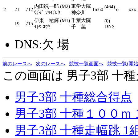
東学大院
内田颯一郎 (M2)
(464)
2
21
712
1m60
o
xxx
ｳﾁﾀﾞ ｿｳｲﾁﾛｳ
神奈川
千葉大院
伊東 祐輝 (M1)
(0)
19
715
DNS
ｲﾄｳ ﾕｳｷ
千 葉
DNS:欠 場
前のレースへ
次のレースへ
競技一覧画面へ
競技一覧(開始
この画面は 男子3部 十種
男子3部 十種総合得点
男子3部 十種１００ｍ 
男子3部 十種走幅跳 1