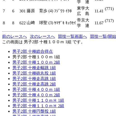
学 連
東学大
(771)
藤原 育歩 (4)
7
6
301
ﾌｼﾞﾜﾗ ｲｸﾎ
11.41
広 島
帝京大
(717)
山﨑 球聖 (3)
8
8
622
ﾔﾏｻﾞｷ ｷｭｳｾｲ
11.67
学 連
前のレースへ
次のレースへ
競技一覧画面へ
競技一覧(開始
この画面は 男子2部 十種１００ｍ 1組 です。
男子2部 十種総合得点
男子2部 十種１００ｍ 1組
男子2部 十種１００ｍ 2組
男子2部 十種走幅跳 1組
男子2部 十種砲丸投 1組
男子2部 十種走高跳 1組
男子2部 十種走高跳 2組
男子2部 十種４００ｍ 1組
男子2部 十種４００ｍ 2組
男子2部 十種１１０ｍＨ 1組
男子2部 十種１１０ｍＨ 2組
男子2部 十種円盤投 1組