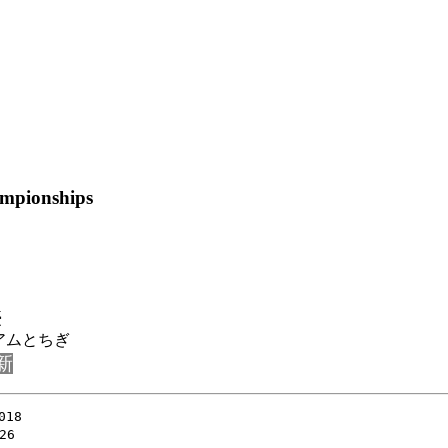
ampionships
憂
アムとちぎ
更新
18

6
