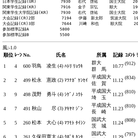
日本学生記録(UR)    　　　 7930   右代　啓祐   　国士大院   201
関東学生記録(KR)     　　　7916   金子　宗弘   　順大  　　 199
関東学生大学院記録(KR)     7930   右代　啓祐   　国士大院   201
大会記録(CR)2部     　　　 7194   伊藤　新太郎   筑波大院   199
大会記録(CR)3部     　　 　7644   川﨑　和也   　順大院   　201
参加標準記録A     　　　　 5800

風:-1.0
順位
ﾚｰﾝ
No.
氏名
所属
記録
ｺﾒﾝﾄ
群大
(912)
羽鳥 凌生 (4)
1
4
600
ﾊﾄﾘ ﾘｮｳｷ
10.77
群 馬
平成国大
(834)
松永 憲政 (2)
2
2
499
ﾏﾂﾅｶﾞ ｹﾝｾｲ
11.12
佐 賀
平成国大
(810)
茂野 勇斗 (4)
3
9
498
ｼｹﾞﾉ ﾕｳﾄ
11.23
埼 玉
平成国大
(810)
秋山 尽 (3)
4
7
491
ｱｷﾔﾏ ｼﾞﾝ
11.23
長 崎
国武大
(808)
松本 大心 (4)
5
5
260
ﾏﾂﾓﾄ ﾀｲｼﾝ
11.24
茨 城
国武大
(797)
久保田寛太 (4)
6
3
261
ｸﾎﾞﾀ ｶﾝﾀ
11.29