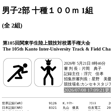
男子2部 十種１００ｍ 1組
(全 2組)
第105回関東学生陸上競技対校選手権大会
The 105th Kanto Inter-University Track & Field Ch
2026年 5月21日 8時46分
審 判 長：片岡 典子
記録主任：浮穴 佳孝
招集所審判長：星野 美
競技場名:カンセキスタジ
2026/07/08 17:09:21
世界記録(WR)     　　　　　9126   K.ﾏｲﾔｰ   　　　ﾌﾗﾝｽ   　　20
日本記録(NR)    　　　　　 8321   丸山　優真  　 住友電工   202