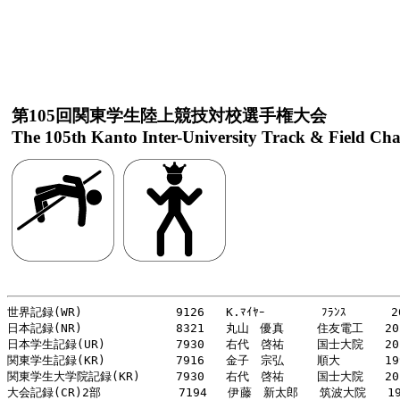
第105回関東学生陸上競技対校選手権大会
The 105th Kanto Inter-University Track & Field Ch
世界記録(WR)     　　　　　9126   K.ﾏｲﾔｰ   　　　ﾌﾗﾝｽ   　　20
日本記録(NR)    　　　　　 8321   丸山　優真  　 住友電工   202
日本学生記録(UR)    　　　 7930   右代　啓祐   　国士大院   201
関東学生記録(KR)     　　　7916   金子　宗弘   　順大  　　 199
関東学生大学院記録(KR)     7930   右代　啓祐   　国士大院   201
大会記録(CR)2部     　　　 7194   伊藤　新太郎   筑波大院   199