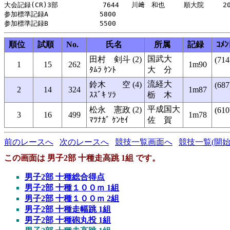
大会記録(CR)3部     　　 　7644   川﨑　和也   　順大院   　201
参加標準記録A     　　　　 5800

順位
試順
No.
氏名
所属
記録
ｺﾒﾝ
国武大
田村 剣斗 (2)
(714
1
15
262
1m90
ﾀﾑﾗ ｹﾝﾄ
大 分
流経大
鈴木 空 (4)
(687
2
14
324
1m87
ｽｽﾞｷ ｿﾗ
栃 木
平成国大
松永 憲政 (2)
(610
3
16
499
1m78
ﾏﾂﾅｶﾞ ｹﾝｾｲ
佐 賀
前のレースへ
次のレースへ
競技一覧画面へ
競技一覧(開始
この画面は 男子2部 十種走高跳 1組 です。
男子2部 十種総合得点
男子2部 十種１００ｍ 1組
男子2部 十種１００ｍ 2組
男子2部 十種走幅跳 1組
男子2部 十種砲丸投 1組