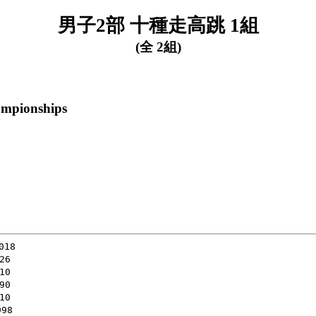
男子2部 十種走高跳 1組
(全 2組)
ampionships
18

6

0

0

0

8
