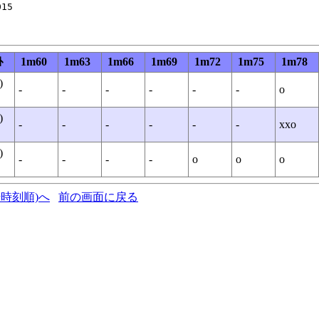
5

ﾄ
1m60
1m63
1m66
1m69
1m72
1m75
1m78
)
-
-
-
-
-
-
o
)
-
-
-
-
-
-
xxo
)
-
-
-
-
o
o
o
時刻順)へ
前の画面に戻る