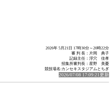
2026年 5月21日 17時30分～20時22分
審 判 長：片岡 典子
記録主任：浮穴 佳孝
招集所審判長：星野 美憂
競技場名:カンセキスタジアムとちぎ
2026/07/08 17:09:21更新