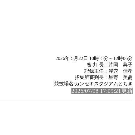
2026年 5月22日 10時15分～12時06分
審 判 長：片岡 典子
記録主任：浮穴 佳孝
招集所審判長：星野 美憂
競技場名:カンセキスタジアムとちぎ
2026/07/08 17:09:21更新