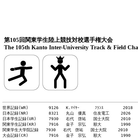
第105回関東学生陸上競技対校選手権大会
The 105th Kanto Inter-University Track & Field Ch
世界記録(WR)   　　  9126   K.ﾏｲﾔｰ   　　ﾌﾗﾝｽ 　　　  2018

日本記録(NR)    　　 8321   丸山　優真   住友電工   　2026

日本学生記録(UR)     7930   右代　啓祐   国士大院   　2010

関東学生記録(KR)     7916   金子　宗弘   順大   　　　1990

関東学生大学院記録   7930   右代　啓祐   国士大院  　 2010

大会記録(CR)     　　7916   金子　宗弘   順大   　　　1990
