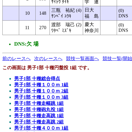
ｻｲﾄｳ ﾀｲｷ
学 連
日大
三瓶 祐紀 (4)
(0)
10
148
DNS
ｻﾝﾍﾟｲ ﾕｳｷ
福 島
慶大
渡部 瑞己 (2)
(0)
11
270
DNS
ﾜﾀﾍﾞ ﾐｽﾞｷ
神奈川
DNS:欠 場
前のレースへ
次のレースへ
競技一覧画面へ
競技一覧(開始
この画面は 男子1部 十種円盤投 1組 です。
男子1部 十種総合得点
男子1部 十種１００ｍ 1組
男子1部 十種１００ｍ 2組
男子1部 十種１００ｍ 3組
男子1部 十種走幅跳 1組
男子1部 十種砲丸投 1組
男子1部 十種走高跳 1組
男子1部 十種走高跳 2組
男子1部 十種４００ｍ 1組