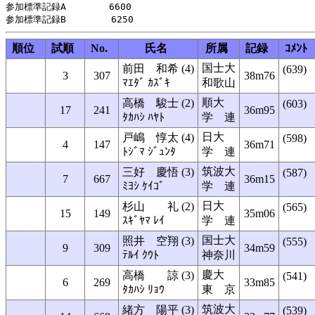
参加標準記録A     　 6600

順位
試順
No.
氏名
所属
記録
ｺﾒﾝﾄ
国士大
前田 和希 (4)
(639)
3
307
38m76
ﾏｴﾀﾞ ｶｽﾞｷ
和歌山
順大
高橋 駿士 (2)
(603)
17
241
36m95
ﾀｶﾊｼ ﾊﾔﾄ
学 連
日大
戸嶋 惇太 (4)
(598)
4
147
36m71
ﾄｼﾞﾏ ｼﾞｭﾝﾀ
学 連
筑波大
三好 慶悟 (3)
(587)
7
667
36m15
ﾐﾖｼ ｹｲｺﾞ
学 連
日大
杉山 礼 (2)
(565)
15
149
35m06
ｽｷﾞﾔﾏ ﾚｲ
学 連
国士大
照井 空翔 (3)
(555)
9
309
34m59
ﾃﾙｲ ｸｳﾄ
神奈川
慶大
高橋 諒 (3)
(541)
6
269
33m85
ﾀｶﾊｼ ﾘｮｳ
東 京
筑波大
緒方 陽平 (3)
(539)