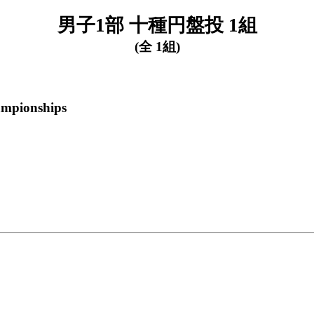
男子1部 十種円盤投 1組
(全 1組)
ampionships