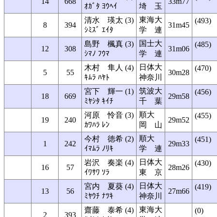
14
668
33m77
ｵｶﾞﾀ ﾖｳﾍｲ
埼 玉
東海大
清水 瑛太 (3)
(493)
8
394
31m45
ｼﾐｽﾞ ｴｲﾀ
学 連
国士大
島野 楓真 (3)
(485)
12
308
31m06
ｼﾏﾉ ﾌｳﾏ
学 連
日体大
木村 隼人 (4)
(470)
5
55
30m28
ｷﾑﾗ ﾊﾔﾄ
神奈川
筑波大
宮下 輝一 (1)
(456)
18
669
29m58
ﾐﾔｼﾀ ｷｲﾁ
千 葉
順大
河原 怜音 (3)
(455)
19
240
29m52
ｶﾜﾊﾗ ﾚﾝ
岡 山
順大
今村 徳希 (2)
(451)
1
242
29m33
ｲﾏﾑﾗ ﾉﾘｷ
学 連
日体大
岩沢 奏楽 (4)
(430)
16
57
28m26
ｲﾜｻﾜ ｿﾗ
東 京
日体大
宮内 夏葵 (4)
(419)
13
56
27m66
ﾐﾔｳﾁ ﾅﾂｷ
神奈川
東海大
齋藤 泰希 (4)
(0)
2
393