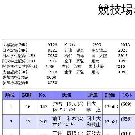
競技場
世界記録(WR)   　　  9126   K.ﾏｲﾔｰ   　　ﾌﾗﾝｽ 　　　  2018

日本記録(NR)    　　 8321   丸山　優真   住友電工   　2026

日本学生記録(UR)     7930   右代　啓祐   国士大院   　2010

関東学生記録(KR)     7916   金子　宗弘   順大   　　　1990

関東学生大学院記録   7930   右代　啓祐   国士大院  　 2010

大会記録(CR)     　　7916   金子　宗弘   順大   　　　1990

参加標準記録A     　 6600

順位
試順
No.
氏名
所属
記録
ｺﾒﾝﾄ
日大
戸嶋 惇太 (4)
(669)
1
16
147
13m03
ﾄｼﾞﾏ ｼﾞｭﾝﾀ
学 連
国士大
前田 和希 (4)
(656)
2
17
307
12m81
ﾏｴﾀﾞ ｶｽﾞｷ
和歌山
筑波大
三好 慶悟 (3)
(619)