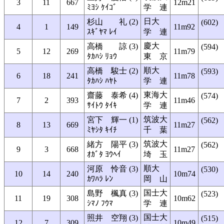
3
11
667
12m21
ﾐﾖｼ ｹｲｺﾞ
学 連
日大
杉山 礼 (2)
(602)
4
1
149
11m92
ｽｷﾞﾔﾏ ﾚｲ
学 連
慶大
高橋 諒 (3)
(594)
5
12
269
11m79
ﾀｶﾊｼ ﾘｮｳ
東 京
順大
高橋 駿士 (2)
(593)
6
18
241
11m78
ﾀｶﾊｼ ﾊﾔﾄ
学 連
東海大
齋藤 泰希 (4)
(574)
7
2
393
11m46
ｻｲﾄｳ ﾀｲｷ
学 連
筑波大
宮下 輝一 (1)
(562)
8
13
669
11m27
ﾐﾔｼﾀ ｷｲﾁ
千 葉
筑波大
緒方 陽平 (3)
(562)
9
3
668
11m27
ｵｶﾞﾀ ﾖｳﾍｲ
埼 玉
順大
河原 怜音 (3)
(530)
10
14
240
10m74
ｶﾜﾊﾗ ﾚﾝ
岡 山
国士大
島野 楓真 (3)
(523)
11
19
308
10m62
ｼﾏﾉ ﾌｳﾏ
学 連
国士大
照井 空翔 (3)
(515)
12
7
309
10m49