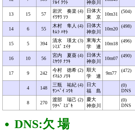
ﾃﾙｲ ｸｳﾄ
神奈川
日体大
岩沢 奏楽 (4)
(504)
13
15
57
10m31
ｲﾜｻﾜ ｿﾗ
東 京
日体大
木村 隼人 (4)
(498)
14
6
55
10m20
ｷﾑﾗ ﾊﾔﾄ
神奈川
東海大
清水 瑛太 (3)
(496)
15
5
394
10m18
ｼﾐｽﾞ ｴｲﾀ
学 連
日体大
宮内 夏葵 (4)
(490)
16
10
56
10m07
ﾐﾔｳﾁ ﾅﾂｷ
神奈川
順大
今村 徳希 (2)
(472)
17
9
242
9m77
ｲﾏﾑﾗ ﾉﾘｷ
学 連
日大
三瓶 祐紀 (4)
(0)
4
148
DNS
ｻﾝﾍﾟｲ ﾕｳｷ
福 島
慶大
渡部 瑞己 (2)
(0)
8
270
DNS
ﾜﾀﾍﾞ ﾐｽﾞｷ
神奈川
DNS:欠 場