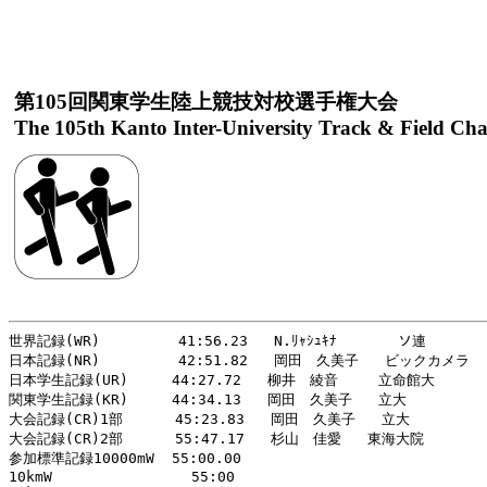
第105回関東学生陸上競技対校選手権大会
The 105th Kanto Inter-University Track & Field Ch
世界記録(WR)         41:56.23   N.ﾘｬｼｭｷﾅ       ソ連        
日本記録(NR)         42:51.82   岡田　久美子   ビックカメラ   
日本学生記録(UR)     44:27.72   柳井　綾音  　 立命館大       
関東学生記録(KR)     44:34.13   岡田　久美子   立大          
大会記録(CR)1部      45:23.83   岡田　久美子   立大          
大会記録(CR)2部      55:47.17   杉山　佳愛   東海大院    　　 
参加標準記録10000mW  55:00.00　　

10kmW                55:00
