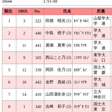
順位
ORD.
No.
氏名
所属
山梨学大
田畑 晴光 (1)
1
3
222
ﾀﾊﾞﾀ ﾊﾙﾐ
学 連
早大
中島 橙子 (3)
2
2
440
ﾅｶｼﾞﾏ ﾄｳｺ
学 連
早大
廣瀨 夏希 (4)
3
11
441
ﾋﾛｾ ﾅﾂｷ
学 連
東学大
西山こと乃 (2)
4
9
165
ﾆｼﾔﾏ ｺﾄﾉ
山 口
国士大
岡田 佳乃 (2)
5
12
339
ｵｶﾀﾞ ｶﾉ
愛 媛
早大
金野 真綾 (2)
6
18
442
ｺﾝﾉ ﾏｱﾔ
茨 城
立大
山田凜依奈 (2)
7
14
410
ﾔﾏﾀﾞ ﾘｲﾅ
神奈川
国士大
吉﨑 莉子 (2)
8
1
340
ﾖｼｻﾞｷ ﾘｺ
東 京