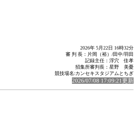
2026年 5月22日 16時32分
審 判 長：片岡（裕）/田中/羽田
記録主任：浮穴 佳孝
招集所審判長：星野 美憂
競技場名:カンセキスタジアムとちぎ
2026/07/08 17:09:21更新