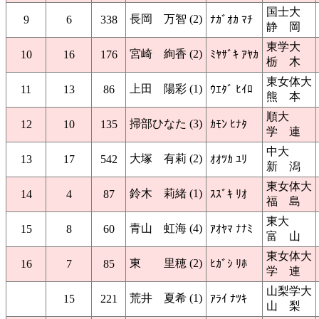
国士大
長岡 万智 (2)
9
6
338
ﾅｶﾞｵｶ ﾏﾁ
静 岡
東学大
宮崎 絢香 (2)
10
16
176
ﾐﾔｻﾞｷ ｱﾔｶ
栃 木
東女体大
上田 陽彩 (1)
11
13
86
ｳｴﾀﾞ ﾋｲﾛ
熊 本
順大
掃部ひなた (3)
12
10
135
ｶﾓﾝ ﾋﾅﾀ
学 連
中大
大塚 有莉 (2)
13
17
542
ｵｵﾂｶ ﾕﾘ
新 潟
東女体大
鈴木 莉緒 (1)
14
4
87
ｽｽﾞｷ ﾘｵ
福 島
東大
青山 虹海 (4)
15
8
60
ｱｵﾔﾏ ﾅﾅﾐ
富 山
東女体大
東 里穂 (2)
16
7
85
ﾋｶﾞｼ ﾘﾎ
学 連
山梨学大
荒井 夏希 (1)
15
221
ｱﾗｲ ﾅﾂｷ
山 梨