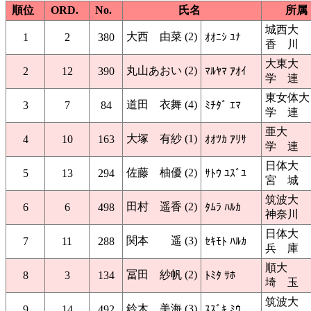
順位
ORD.
No.
氏名
所属
城西大
大西 由菜 (2)
1
2
380
ｵｵﾆｼ ﾕﾅ
香 川
大東大
丸山あおい (2)
2
12
390
ﾏﾙﾔﾏ ｱｵｲ
学 連
東女体大
道田 衣舞 (4)
3
7
84
ﾐﾁﾀﾞ ｴﾏ
学 連
亜大
大塚 有紗 (1)
4
10
163
ｵｵﾂｶ ｱﾘｻ
学 連
日体大
佐藤 柚優 (2)
5
13
294
ｻﾄｳ ﾕｽﾞﾕ
宮 城
筑波大
田村 遥香 (2)
6
6
498
ﾀﾑﾗ ﾊﾙｶ
神奈川
日体大
関本 遥 (3)
7
11
288
ｾｷﾓﾄ ﾊﾙｶ
兵 庫
順大
冨田 紗帆 (2)
8
3
134
ﾄﾐﾀ ｻﾎ
埼 玉
筑波大
鈴木 美海 (3)
9
14
492
ｽｽﾞｷ ﾐｳ