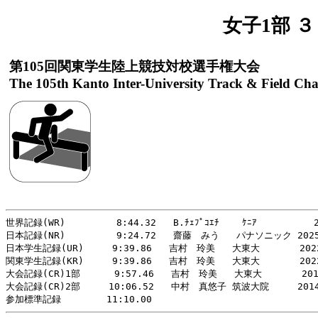
女子1部 
第105回関東学生陸上競技対校選手権大会
The 105th Kanto Inter-University Track & Field Ch
世界記録(WR)         8:44.32   B.ﾁｪﾌﾟｺｴﾁ    ｹﾆｱ          2
日本記録(NR)         9:24.72   齋藤　みう   パナソニック 2025
日本学生記録(UR)     9:39.86   吉村　玲美   大東大       2022
関東学生記録(KR)     9:39.86   吉村　玲美   大東大       2022
大会記録(CR)1部      9:57.46   吉村　玲美   大東大       2019
大会記録(CR)2部     10:06.52   中村　真悠子 筑波大院     2014