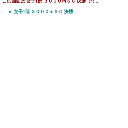
この画面は 女子1部 ３０００ｍＳＣ 決勝 です。
女子1部 ３０００ｍＳＣ 決勝