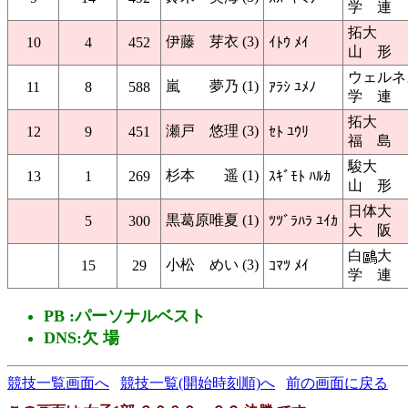
学 連
拓大
伊藤 芽衣 (3)
10
4
452
ｲﾄｳ ﾒｲ
山 形
ウェルネ
嵐 夢乃 (1)
11
8
588
ｱﾗｼ ﾕﾒﾉ
学 連
拓大
瀬戸 悠理 (3)
12
9
451
ｾﾄ ﾕｳﾘ
福 島
駿大
杉本 遥 (1)
13
1
269
ｽｷﾞﾓﾄ ﾊﾙｶ
山 形
日体大
黒葛原唯夏 (1)
5
300
ﾂﾂﾞﾗﾊﾗ ﾕｲｶ
大 阪
白
大
小松 めい (3)
15
29
ｺﾏﾂ ﾒｲ
学 連
PB :パーソナルベスト
DNS:欠 場
競技一覧画面へ
競技一覧(開始時刻順)へ
前の画面に戻る