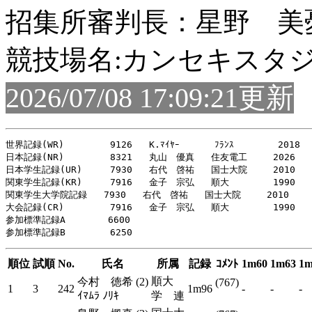
招集所審判長：星野 美
競技場名:カンセキスタ
2026/07/08 17:09:21更新
世界記録(WR)   　　  9126   K.ﾏｲﾔｰ   　　ﾌﾗﾝｽ 　　　  2018

日本記録(NR)    　　 8321   丸山　優真   住友電工   　2026

日本学生記録(UR)     7930   右代　啓祐   国士大院   　2010

関東学生記録(KR)     7916   金子　宗弘   順大   　　　1990

関東学生大学院記録   7930   右代　啓祐   国士大院  　 2010

大会記録(CR)     　　7916   金子　宗弘   順大   　　　1990

参加標準記録A     　 6600

順位
試順
No.
氏名
所属
記録
ｺﾒﾝﾄ
1m60
1m63
1m
順大
今村 徳希 (2)
(767)
1
3
242
1m96
-
-
-
ｲﾏﾑﾗ ﾉﾘｷ
学 連