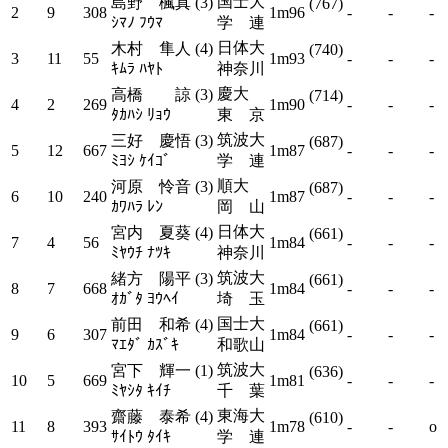
国士大
島野 楓真 (3)
(767)
2
9
308
1m96
-
-
-
ｼﾏﾉ ﾌｳﾏ
学 連
日体大
木村 隼人 (4)
(740)
3
11
55
1m93
-
-
-
ｷﾑﾗ ﾊﾔﾄ
神奈川
慶大
高橋 諒 (3)
(714)
4
2
269
1m90
-
-
-
ﾀｶﾊｼ ﾘｮｳ
東 京
筑波大
三好 慶悟 (3)
(687)
5
12
667
1m87
-
-
-
ﾐﾖｼ ｹｲｺﾞ
学 連
順大
河原 怜音 (3)
(687)
6
10
240
1m87
-
-
-
ｶﾜﾊﾗ ﾚﾝ
岡 山
日体大
宮内 夏葵 (4)
(661)
7
4
56
1m84
-
-
-
ﾐﾔｳﾁ ﾅﾂｷ
神奈川
筑波大
緒方 陽平 (3)
(661)
8
7
668
1m84
-
-
-
ｵｶﾞﾀ ﾖｳﾍｲ
埼 玉
国士大
前田 和希 (4)
(661)
9
6
307
1m84
-
-
-
ﾏｴﾀﾞ ｶｽﾞｷ
和歌山
筑波大
宮下 輝一 (1)
(636)
10
5
669
1m81
-
-
-
ﾐﾔｼﾀ ｷｲﾁ
千 葉
東海大
齋藤 泰希 (4)
(610)
11
8
393
1m78
-
-
o
ｻｲﾄｳ ﾀｲｷ
学 連