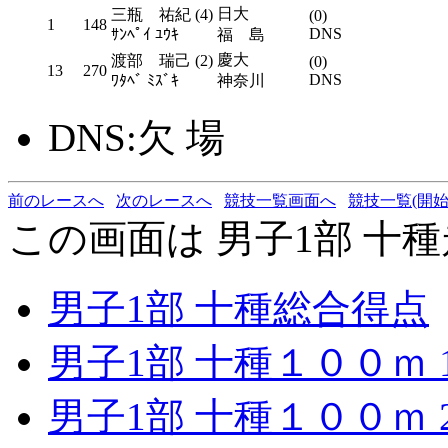
日大
三瓶 祐紀 (4)
(0)
1
148
DNS
ｻﾝﾍﾟｲ ﾕｳｷ
福 島
慶大
渡部 瑞己 (2)
(0)
13
270
DNS
ﾜﾀﾍﾞ ﾐｽﾞｷ
神奈川
DNS:欠 場
前のレースへ
次のレースへ
競技一覧画面へ
競技一覧(開始
この画面は 男子1部 十種
男子1部 十種総合得点
男子1部 十種１００ｍ 
男子1部 十種１００ｍ 